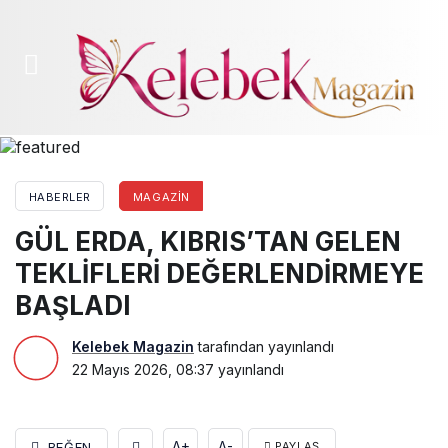
GÜL ERDA, KIBRIS’TAN GELEN TEKLİFLERİ
DEĞERLENDİRMEYE BAŞLADI
HABERLER
MAGAZIN
GÜL ERDA, KIBRIS’TAN GELEN
TEKLİFLERİ DEĞERLENDİRMEYE
BAŞLADI
Kelebek Magazin
tarafından yayınlandı
22 Mayıs 2026, 08:37
yayınlandı
A+
A-
BEĞEN
PAYLAŞ