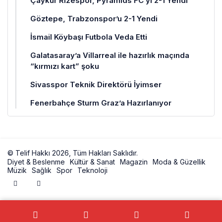
Çaykur Rizespor, Pyramids FC’yi 2-1 Yendi
Göztepe, Trabzonspor’u 2-1 Yendi
İsmail Köybaşı Futbola Veda Etti
Galatasaray’a Villarreal ile hazırlık maçında
“kırmızı kart” şoku
Sivasspor Teknik Direktörü İyimser
Fenerbahçe Sturm Graz’a Hazırlanıyor
© Telif Hakkı 2026, Tüm Hakları Saklıdır.
Diyet & Beslenme
Kültür & Sanat
Magazin
Moda & Güzellik
Müzik
Sağlık
Spor
Teknoloji