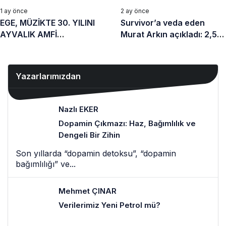
1 ay önce
2 ay önce
EGE, MÜZİKTE 30. YILINI
Survivor’a veda eden
AYVALIK AMFİ
Murat Arkın açıkladı: 2,5
TİYATRO’DA KUTLUYOR
yıl teşhis konulamayan
hastalıkla mücadele etmiş
Yazarlarımızdan
Nazlı EKER
Dopamin Çıkmazı: Haz, Bağımlılık ve
Dengeli Bir Zihin
Son yıllarda “dopamin detoksu”, “dopamin
bağımlılığı” ve...
Mehmet ÇINAR
Verilerimiz Yeni Petrol mü?