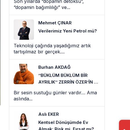
Son yıllarda “dopamin detoksu”,
“dopamin bağımlılığı” ve...
Mehmet ÇINAR
Verilerimiz Yeni Petrol mü?
Teknoloji çağında yaşadığımız artık
tartışılmaz bir gerçek....
Burhan AKDAĞ
’’BÜKLÜM BÜKLÜM BİR
AYRILIK’’ ZERRİN ÖZER’İN EN
SESSİZ VEDASI
Bir sesin sustuğu günler vardır… Ama
aslında...
Aslı EKER
Kentsel Dönüşümde Ev
Almak: Risk mi, Fırsat mı?