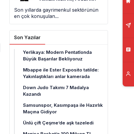
Son yıllarda gayrimenkul sektörünün
en çok konuşulan...
Son Yazılar
Yerlikaya: Modern Pentatlonda
Büyük Başarılar Bekliyoruz
Mbappe ile Ester Exposito tatilde:
a
Yakınlaştıkları anlar kamerada
Down Judo Takımı 7 Madalya
Kazandı
Samsunspor, Kasımpaşa ile Hazırlık
Maçına Gidiyor
Ünlü çift Çeşme’de aşk tazeledi
Manisa Basket’e 100 Milyon TL