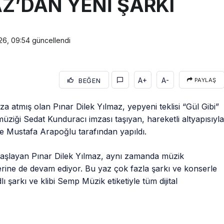
AZ’DAN YENİ ŞARKI
26, 09:54
güncellendi
A+
A-
BEĞEN
PAYLAŞ
za atmış olan Pınar Dilek Yılmaz, yepyeni teklisi “Gül Gibi”
üziği Sedat Kunduracı imzası taşıyan, hareketli altyapısıyl
ise Mustafa Arapoğlu tarafından yapıldı.
 başlayan Pınar Dilek Yılmaz, aynı zamanda müzik
erine de devam ediyor. Bu yaz çok fazla şarkı ve konserle
ı şarkı ve klibi Semp Müzik etiketiyle tüm dijital