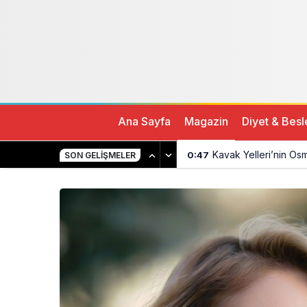
PINAR DİLEK YILMAZ’DAN YENİ ŞARKI
Ana Sayfa
Magazin
Diyet & Bes
Kavak Yelleri’nin Os
0:47
SON GELIŞMELER