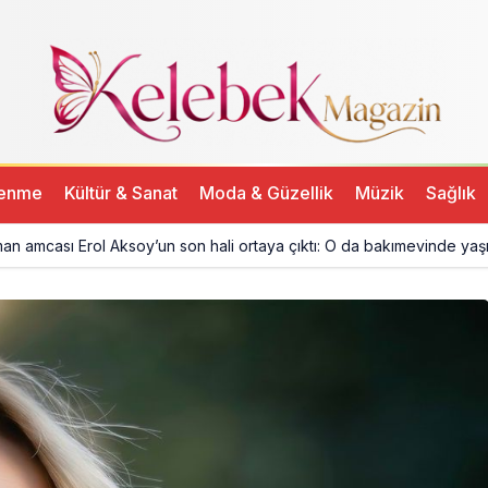
lenme
Kültür & Sanat
Moda & Güzellik
Müzik
Sağlık
man amcası Erol Aksoy’un son hali ortaya çıktı: O da bakımevinde yaş