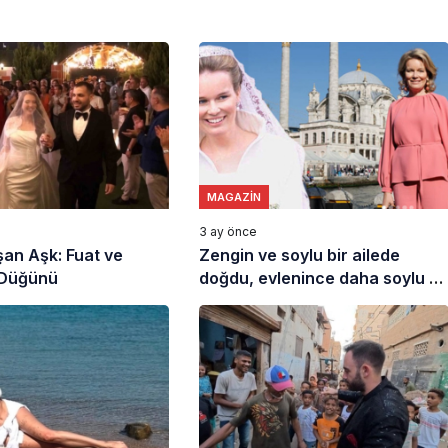
MAGAZIN
3 ay önce
Aşan Aşk: Fuat ve
Zengin ve soylu bir ailede
 Düğünü
doğdu, evlenince daha soylu ve
daha zengin oldu: Ortaköy
hatırası