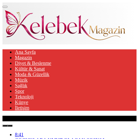
Ana Sayfa
Magazin
Diyet & Beslenme
Kültür & Sanat
Moda & Güzellik
Müzik
Sağlık
Spor
Teknoloji
Künye
İletişim
Son Gelişmeler
8:41