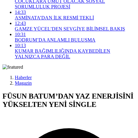
ÇOCUKLARA UMUT OLACAK SOSYAL
SORUMLULUK PROJESİ
14:33
ASMİNATA’DAN İLK RESMİ TEKLİ
12:43
GAMZE YÜCEL’DEN SEVGİYE BİLİMSEL BAKIŞ
10:31
BODRUM’DA ANLAMLI BULUŞMA
10:13
KUMAR BAĞIMLILIĞINDA KAYBEDİLEN
YALNIZCA PARA DEĞİL
Haberler
Magazin
FÜSUN BATUM’DAN YAZ ENERJİSİNİ
YÜKSELTEN YENİ SİNGLE