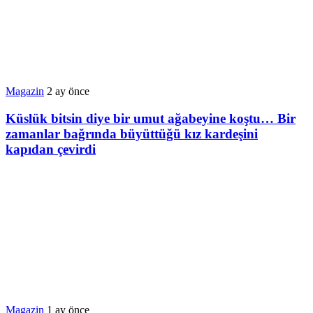
Magazin
2 ay önce
Küslük bitsin diye bir umut ağabeyine koştu… Bir
zamanlar bağrında büyüttüğü kız kardeşini
kapıdan çevirdi
Magazin
1 ay önce