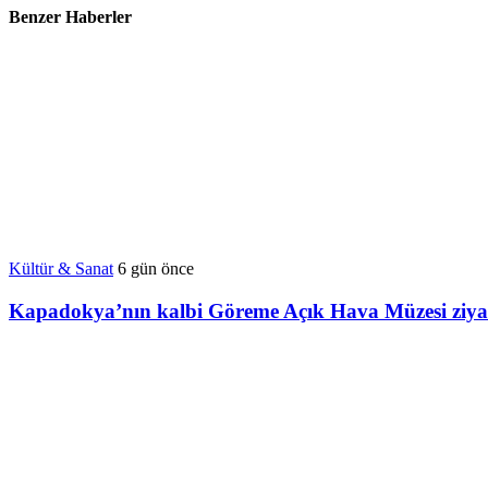
Benzer Haberler
Kültür & Sanat
6 gün önce
Kapadokya’nın kalbi Göreme Açık Hava Müzesi ziyaretç