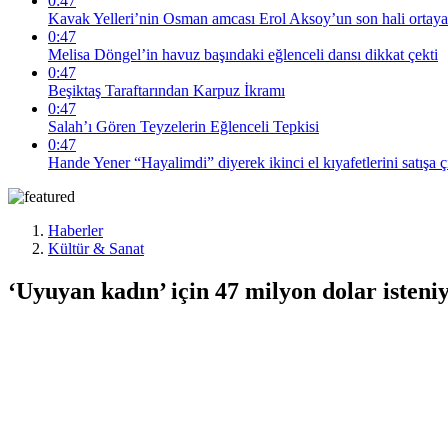
0:47
Kavak Yelleri’nin Osman amcası Erol Aksoy’un son hali ortaya
0:47
Melisa Döngel’in havuz başındaki eğlenceli dansı dikkat çekti
0:47
Beşiktaş Taraftarından Karpuz İkramı
0:47
Salah’ı Gören Teyzelerin Eğlenceli Tepkisi
0:47
Hande Yener “Hayalimdi” diyerek ikinci el kıyafetlerini satışa ç
Haberler
Kültür & Sanat
‘Uyuyan kadın’ için 47 milyon dolar isteni