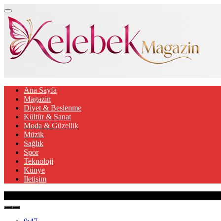
Ana Sayfa
Magazin
Diyet & Beslenme
Kültür & Sanat
Moda & Güzellik
Müzik
Sağlık
Spor
Teknoloji
Künye
İletişim
Son Gelişmeler