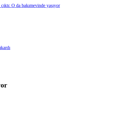
 çıktı: O da bakımevinde yaşıyor
ıkardı
yor