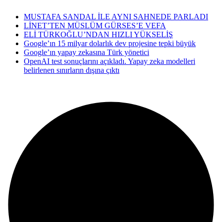
MUSTAFA SANDAL İLE AYNI SAHNEDE PARLADI
LİNET’TEN MÜSLÜM GÜRSES’E VEFA
ELİ TÜRKOĞLU’NDAN HIZLI YÜKSELİŞ
Google’ın 15 milyar dolarlık dev projesine tepki büyük
Google’ın yapay zekasına Türk yönetici
OpenAI test sonuçlarını açıkladı. Yapay zeka modelleri
belirlenen sınırların dışına çıktı