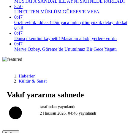
MUSTAFA SANDAL İLE AYNI SAHNEDE PARLADI
8:50
LİNET’TEN MÜSLÜM GÜRSES’E VEFA
0:47
Gizli evlilik iddiası! Dünyaca ünlü çiftin yüzük detayı dikkat
çekti
0:47
Dansçı kendini kaybetti! Masadan atladı, yerlere vurdu
0:47
Merve Özbey, Göreme’de Unutulmaz Bir Gece Yaşattı
Haberler
Kültür & Sanat
Vakıf yararına sahnede
tarafından yayınlandı
2 Haziran 2026, 04:46
yayınlandı