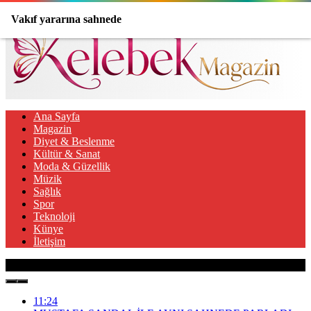
Vakıf yararına sahnede
Ana Sayfa
Magazin
Diyet & Beslenme
Kültür & Sanat
Moda & Güzellik
Müzik
Sağlık
Spor
Teknoloji
Künye
İletişim
Son Gelişmeler
11:24