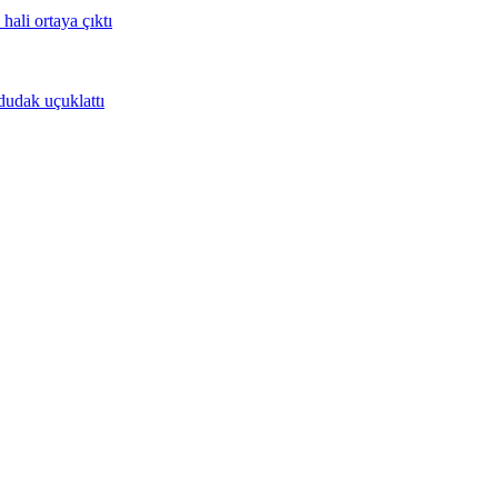
ali ortaya çıktı
dudak uçuklattı