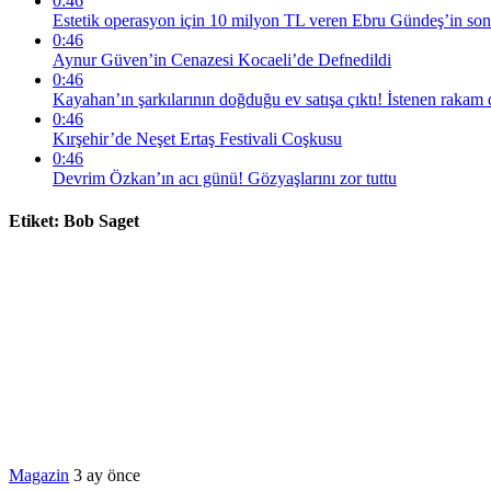
0:46
Estetik operasyon için 10 milyon TL veren Ebru Gündeş’in son h
0:46
Aynur Güven’in Cenazesi Kocaeli’de Defnedildi
0:46
Kayahan’ın şarkılarının doğduğu ev satışa çıktı! İstenen rakam 
0:46
Kırşehir’de Neşet Ertaş Festivali Coşkusu
0:46
Devrim Özkan’ın acı günü! Gözyaşlarını zor tuttu
Etiket:
Bob Saget
Magazin
3 ay önce