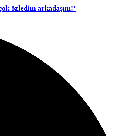
 çok özledim arkadaşım!’