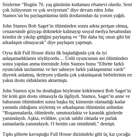
Sözlerine “Bugün 70. yaş gününün kutlaması efsanevi olurdu. Seni
çok özlüyorum ve çok seviyorum” diye devam eden John
Stamos’un bu paylaşımlarına ünlü dostlarından da yorum yağdı.
John Stamos Bob Saget’in ölümünden sonra adeta perişan olmuş,
cenazesinde gözyaşı dökmekle kalmayıp sosyal medya hesabından
kendisi de yıkılıp gittiğini paylaşmış ve “Bir daha hiç onun gibi bir
arkadaşım olmayacak” diye paylaşım yapmıştı.
Oysa ikili Full House dizisi ilk başladığında çok da iyi
anlaşamadıklarını söylüyordu… Ünlü oyuncunun ani ölümünden
sonra yapılan anma töreninde John Stamos bunu “Elbette farklı
oyunculuk tarzlarımız ve her sahneye farklı yaklaşımımız vardı”
diyerek anlatmış, ilerleyen yıllarda çok yakınlaşarak birbirlerinin en
yakın dostu olduklarını aktarmıştı.
John Stamos için bu dostluğun böylesine köklenmesi Bob Saget’in
bir kötü gün dostu olmasıyla da ilgiliydi. Stamos, Saget’in anne ve
babasının ölümünden sonra başka hiç kimsenin olamadığı kadar
yanında olduğunu söylemiş ve arkadaşının ölümünün ardından
“Boşanmalarda, ölümlerde, umutsuzlukta ve karanlık günlerde
yanımdaydı. Aşkta, evlilikte, çocuk sahibi olmada ve parlak
zamanlarda yanımdaydı. O benim can simidimdi.” demişti.
Tıpkı şöhrete kavuştuğu Full House dizisindeki gibi üç kız çocuğu