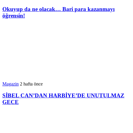
Okuyup da ne olacak… Bari para kazanmayı
öğrensin!
Magazin
2 hafta önce
SİBEL CAN’DAN HARBİYE’DE UNUTULMAZ
GECE