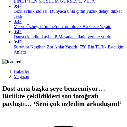
LİNET’TEN MÜSLÜM GÜRSES’E VEFA
0:47
Gizli evlilik iddiası! Dünyaca ünlü çiftin yüzük detayı dikkat
çekti
0:47
Merve Özbey, Göreme’de Unutulmaz Bir Gece Yaşattı
0:47
Dansçı kendini kaybetti! Masadan atladı, yerlere vurdu
0:47
Survivor Nagihan Zor Anlar Yaşadı! 750 Bin TL’lik Estetiğini
Anlattı
Haberler
Magazin
Dost acısı başka şeye benzemiyor…
Birlikte çekildikleri son fotoğrafı
paylaştı… ‘Seni çok özledim arkadaşım!’