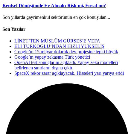
Kentsel Dönüşümde Ev Almak: Risk mi, Fırsat mı?
Son yıllarda gayrimenkul sektörünün en çok konuşulan...
Son Yazılar
LİNET’TEN MÜSLÜM GÜRSES’E VEFA
ELİ TÜRKOĞLU’NDAN HIZLI YÜKSELİŞ
Google’ın 15 milyar dolarlık dev projesine tepki büyük
Google’ın yapay zekasına Türk yönetici
OpenAI test sonuçlarını açıkladı. Yapay zeka modelleri
belirlenen sınırların dışına çıktı
SpaceX rekor zarar açıklayacak. Hisseleri yarı yarıya eridi