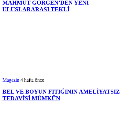
MAHMUT GÖRGEN’DEN YENİ
ULUSLARARASI TEKLİ
Magazin
4 hafta önce
BEL VE BOYUN FITIĞININ AMELİYATSIZ
TEDAVİSİ MÜMKÜN