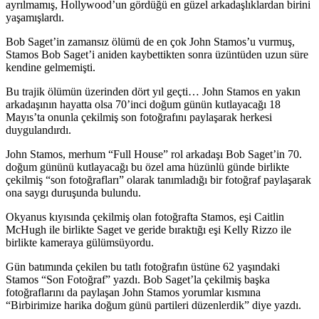
ayrılmamış, Hollywood’un gördüğü en güzel arkadaşlıklardan birini
yaşamışlardı.
Bob Saget’in zamansız ölümü de en çok John Stamos’u vurmuş,
Stamos Bob Saget’i aniden kaybettikten sonra üzüntüden uzun süre
kendine gelmemişti.
Bu trajik ölümün üzerinden dört yıl geçti… John Stamos en yakın
arkadaşının hayatta olsa 70’inci doğum günün kutlayacağı 18
Mayıs’ta onunla çekilmiş son fotoğrafını paylaşarak herkesi
duygulandırdı.
John Stamos, merhum “Full House” rol arkadaşı Bob Saget’in 70.
doğum gününü kutlayacağı bu özel ama hüzünlü günde birlikte
çekilmiş “son fotoğrafları” olarak tanımladığı bir fotoğraf paylaşarak
ona saygı duruşunda bulundu.
Okyanus kıyısında çekilmiş olan fotoğrafta Stamos, eşi Caitlin
McHugh ile birlikte Saget ve geride bıraktığı eşi Kelly Rizzo ile
birlikte kameraya gülümsüyordu.
Gün batımında çekilen bu tatlı fotoğrafın üstüne 62 yaşındaki
Stamos “Son Fotoğraf” yazdı. Bob Saget’la çekilmiş başka
fotoğraflarını da paylaşan John Stamos yorumlar kısmına
“Birbirimize harika doğum günü partileri düzenlerdik” diye yazdı.