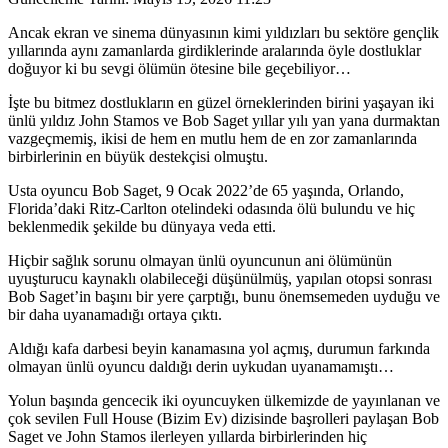
Ancak ekran ve sinema dünyasının kimi yıldızları bu sektöre gençlik
yıllarında aynı zamanlarda girdiklerinde aralarında öyle dostluklar
doğuyor ki bu sevgi ölümün ötesine bile geçebiliyor…
İşte bu bitmez dostlukların en güzel örneklerinden birini yaşayan iki
ünlü yıldız John Stamos ve Bob Saget yıllar yılı yan yana durmaktan
vazgeçmemiş, ikisi de hem en mutlu hem de en zor zamanlarında
birbirlerinin en büyük destekçisi olmuştu.
Usta oyuncu Bob Saget, 9 Ocak 2022’de 65 yaşında, Orlando,
Florida’daki Ritz-Carlton otelindeki odasında ölü bulundu ve hiç
beklenmedik şekilde bu dünyaya veda etti.
Hiçbir sağlık sorunu olmayan ünlü oyuncunun ani ölümünün
uyuşturucu kaynaklı olabileceği düşünülmüş, yapılan otopsi sonrası
Bob Saget’in başını bir yere çarptığı, bunu önemsemeden uyduğu ve
bir daha uyanamadığı ortaya çıktı.
Aldığı kafa darbesi beyin kanamasına yol açmış, durumun farkında
olmayan ünlü oyuncu daldığı derin uykudan uyanamamıştı…
Yolun başında gencecik iki oyuncuyken ülkemizde de yayınlanan ve
çok sevilen Full House (Bizim Ev) dizisinde başrolleri paylaşan Bob
Saget ve John Stamos ilerleyen yıllarda birbirlerinden hiç