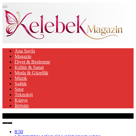
Ana Sayfa
Magazin
Diyet & Beslenme
Kültür & Sanat
Moda & Güzellik
Müzik
Sağlık
Spor
Teknoloji
Künye
İletişim
Son Gelişmeler
8:50