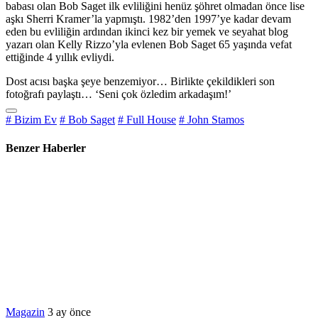
babası olan Bob Saget ilk evliliğini henüz şöhret olmadan önce lise
aşkı Sherri Kramer’la yapmıştı. 1982’den 1997’ye kadar devam
eden bu evliliğin ardından ikinci kez bir yemek ve seyahat blog
yazarı olan Kelly Rizzo’yla evlenen Bob Saget 65 yaşında vefat
ettiğinde 4 yıllık evliydi.
Dost acısı başka şeye benzemiyor… Birlikte çekildikleri son
fotoğrafı paylaştı… ‘Seni çok özledim arkadaşım!’
# Bizim Ev
# Bob Saget
# Full House
# John Stamos
Benzer Haberler
Magazin
3 ay önce