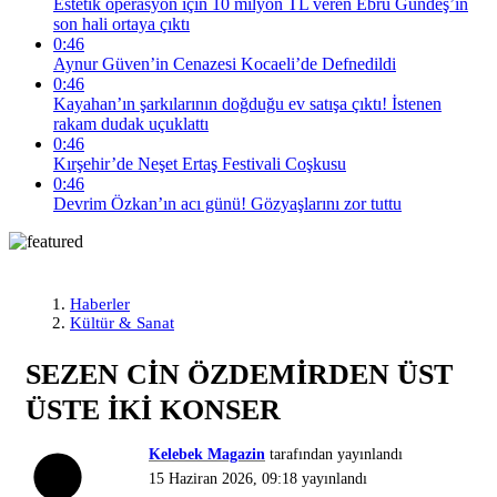
Estetik operasyon için 10 milyon TL veren Ebru Gündeş’in
son hali ortaya çıktı
0:46
Aynur Güven’in Cenazesi Kocaeli’de Defnedildi
0:46
Kayahan’ın şarkılarının doğduğu ev satışa çıktı! İstenen
rakam dudak uçuklattı
0:46
Kırşehir’de Neşet Ertaş Festivali Coşkusu
0:46
Devrim Özkan’ın acı günü! Gözyaşlarını zor tuttu
Haberler
Kültür & Sanat
SEZEN CİN ÖZDEMİRDEN ÜST
ÜSTE İKİ KONSER
Kelebek Magazin
tarafından yayınlandı
15 Haziran 2026, 09:18
yayınlandı