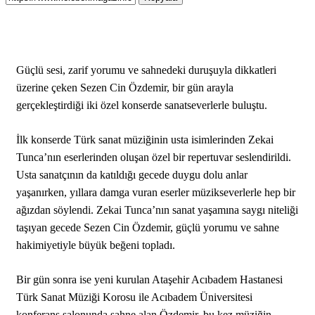
Güçlü sesi, zarif yorumu ve sahnedeki duruşuyla dikkatleri
üzerine çeken Sezen Cin Özdemir, bir gün arayla
gerçekleştirdiği iki özel konserde sanatseverlerle buluştu.
İlk konserde Türk sanat müziğinin usta isimlerinden Zekai
Tunca’nın eserlerinden oluşan özel bir repertuvar seslendirildi.
Usta sanatçının da katıldığı gecede duygu dolu anlar
yaşanırken, yıllara damga vuran eserler müzikseverlerle hep bir
ağızdan söylendi. Zekai Tunca’nın sanat yaşamına saygı niteliği
taşıyan gecede Sezen Cin Özdemir, güçlü yorumu ve sahne
hakimiyetiyle büyük beğeni topladı.
Bir gün sonra ise yeni kurulan Ataşehir Acıbadem Hastanesi
Türk Sanat Müziği Korosu ile Acıbadem Üniversitesi
konferans salonunda sahne alan Özdemir, bu kez müziğin