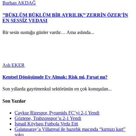
Burhan AKDAĞ
’’BÜKLÜM BÜKLÜM BİR AYRILIK’’ ZERRİN ÖZER’İN
EN SESSİZ VEDASI
Bir sesin sustuğu günler vardır… Ama aslında...
Aslı EKER
Kentsel Dönüşümde Ev Almak: Risk mi, Fırsat mı?
Son yıllarda gayrimenkul sektörünün en çok konuşulan...
Son Yazılar
Çaykur Rizespor, Pyramids FC’yi 2-1 Yendi
Göztepe, Trabzonspor’u 2-1 Yendi
İsmail Köybaşı Futbola Veda Etti
Galatasaray’a Villarreal ile hazırlık maçında “kırmızı kart”
şoku