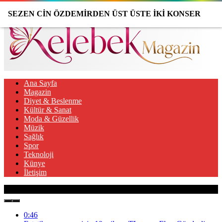
SEZEN CİN ÖZDEMİRDEN ÜST ÜSTE İKİ KONSER
Ana Sayfa
Magazin
Diyet & Beslenme
Kültür & Sanat
Moda & Güzellik
Müzik
Sağlık
Spor
Teknoloji
Künye
İletişim
Son Gelişmeler
0:46