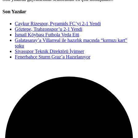
Son Yazılar
Çaykur Rizespor, Pyramids FC’yi 2-1 Yendi
Göztepe, Trabzonspor’u 2-1 Yendi
İsmail Köybaşı Futbola Veda Etti
Galatasaray’a Villarreal ile hazırlık maçında “kırmızı kart”
şoku
Sivasspor Teknik Direktörü İyimser
Fenerbahçe Sturm Graz’a Hazırlanıyor