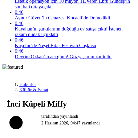
Estetik operasyon için 10 milyon TL veren Ebru Gündeş’in
son hali ortaya çıktı
0:46
Aynur Güven’in Cenazesi Kocaeli’de Defnedildi
0:46
Kayahan’ın şarkılarının doğduğu ev satışa çıktı! İstenen
rakam dudak uçuklattı
0:46
Kırşehir’de Neşet Ertaş Festivali Coşkusu
0:46
Devrim Özkan’ın acı günü! Gözyaşlarını zor tuttu
Haberler
Kültür & Sanat
İnci Küpeli Miffy
tarafından yayınlandı
2 Haziran 2026, 04:47
yayınlandı