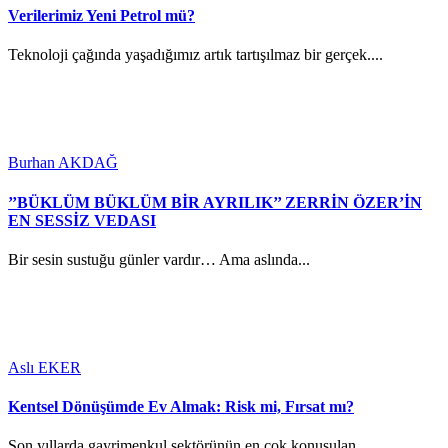
Verilerimiz Yeni Petrol mü?
Teknoloji çağında yaşadığımız artık tartışılmaz bir gerçek....
Burhan AKDAĞ
’’BÜKLÜM BÜKLÜM BİR AYRILIK’’ ZERRİN ÖZER’İN
EN SESSİZ VEDASI
Bir sesin sustuğu günler vardır… Ama aslında...
Aslı EKER
Kentsel Dönüşümde Ev Almak: Risk mi, Fırsat mı?
Son yıllarda gayrimenkul sektörünün en çok konuşulan...