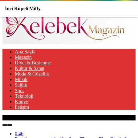
İnci Küpeli Miffy
Ana Sayfa
Magazin
Diyet & Beslenme
Kültür & Sanat
Moda & Güzellik
Müzik
Sağlık
Spor
Teknoloji
Künye
İletişim
Son Gelişmeler
0:46