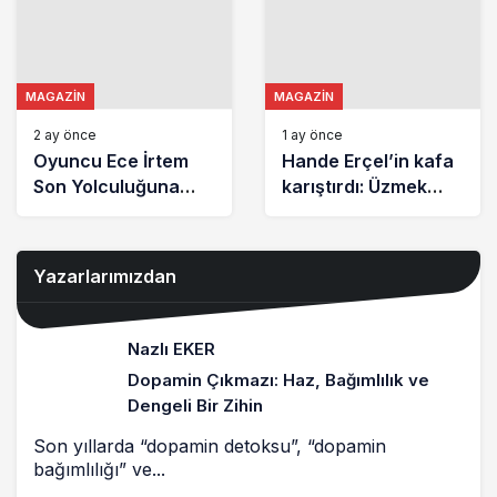
MAGAZIN
MAGAZIN
2 ay önce
1 ay önce
Oyuncu Ece İrtem
Hande Erçel’in kafa
Son Yolculuğuna
karıştırdı: Üzmek
Uğurlandı
tehlikeli ve yasaktır
Yazarlarımızdan
Nazlı EKER
Dopamin Çıkmazı: Haz, Bağımlılık ve
Dengeli Bir Zihin
Son yıllarda “dopamin detoksu”, “dopamin
bağımlılığı” ve...