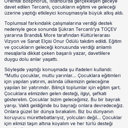
Oriental Bosphorus, Istanbul’da gerçekleşen geceye
davet edilen Tercanlı, çocukların eğitimi ve geleceği
üzerine yaptığı etkileyici konuşmasıyla büyük alkış aldı.
Toplumsal farkındalık çalışmalarına verdiği destek
nedeniyle gece sonunda Şükran Tercanlı’ya TOÇEV
yararına Brands& More tarafından Kültürlerarası
Vizyon ve Sanat Elçisi Onur Ödülü takdim edildi. Eğitim
ve çocukların geleceği konusunda verdiği anlamlı
mesajlarla dikkat çeken başarılı yazar, davetlilere
duygu dolu anlar yaşattı.
Söyleşide yaptığı konuşmada şu ifadeleri kullandı:
“Mutlu çocuklar, mutlu yarınlar… Çocuklara eğitimleri
için yapılan yatırım, aslında ülkemizin geleceğine
yapılan bir yatırımdır. Bilinçli toplumlar için eğitim şart.
Çocuklara elimizden gelen desteği, ilgiyi, şefkati
gösterelim. Çocuklar bizim geleceğimiz. Bu bir bayrak
yarışı. Vakti geldiğinde bu bayrağı onlara devredeceğiz.
Onlara güzel bir dünya bırakalım. Biz bu dünyanın
koruyucu mürettebatlarıyız, yolcuları değil… Çocuklar
için elimizi taşın altına koyalım ve her türlü desteği