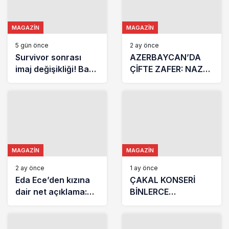
MAGAZIN
MAGAZIN
5 gün önce
2 ay önce
Survivor sonrası
AZERBAYCAN’DA
imaj değişikliği! Barış
ÇİFTE ZAFER: NAZ
Murat Yağcı yeni
ELİBOL GECENİN
haliyle dikkat çekti
YILDIZI OLDU
MAGAZIN
MAGAZIN
2 ay önce
1 ay önce
Eda Ece’den kızına
ÇAKAL KONSERİ
dair net açıklama:
BİNLERCE
Birebir kopyam oldu
MÜZİKSEVERİ BİR
ARAYA GETİRDİ