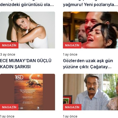
denizdeki görüntüsü olay
yağmuru! Yeni pozlarıyla
oldu
Instagram’ı yaktı geçti
MAGAZIN
MAGAZIN
3 ay önce
1 ay önce
ECE MUMAY’DAN GÜÇLÜ
Gözlerden uzak aşk gün
KADIN ŞARKISI
yüzüne çıktı: Çağatay
Ulusoy ve Aslıhan Malbora
ilk kez böyle görüntülendi
MAGAZIN
MAGAZIN
1 ay önce
1 ay önce