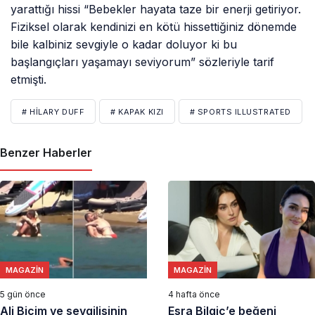
yarattığı hissi “Bebekler hayata taze bir enerji getiriyor.
Fiziksel olarak kendinizi en kötü hissettiğiniz dönemde
bile kalbiniz sevgiyle o kadar doluyor ki bu
başlangıçları yaşamayı seviyorum” sözleriyle tarif
etmişti.
# HILARY DUFF
# KAPAK KIZI
# SPORTS ILLUSTRATED
Benzer Haberler
MAGAZIN
MAGAZIN
5 gün önce
4 hafta önce
Ali Biçim ve sevgilisinin
Esra Bilgiç’e beğeni