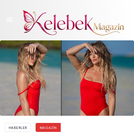
Kim der dört çocuk annesi! Ünlü şarkıcı kapak
kızı oldu
HABERLER
MAGAZIN