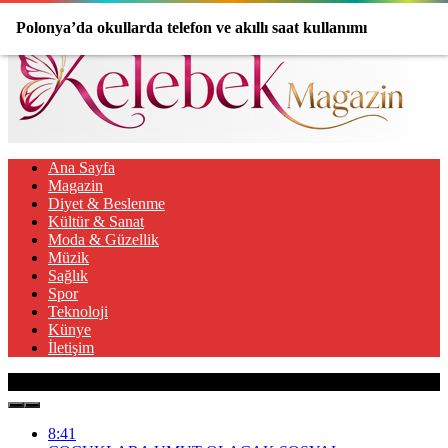
Polonya’da okullarda telefon ve akıllı saat kullanımı
yasaklanıyor
Ana Sayfa
Magazin
Diyet & Beslenme
Kültür & Sanat
Moda & Güzellik
Müzik
Sağlık
Spor
Teknoloji
Künye
İletişim
Son Gelişmeler
8:41