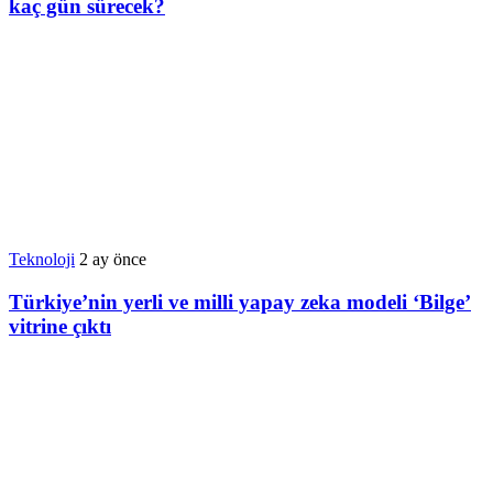
kaç gün sürecek?
Teknoloji
2 ay önce
Türkiye’nin yerli ve milli yapay zeka modeli ‘Bilge’
vitrine çıktı