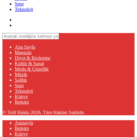
Spor
Teknoloji
Ana Sayfa
Magazin
Diyet & Beslenme
Kültür & Sanat
Moda & Güzellik
Müzik
Sağlık
Spor
Teknoloji
Künye
İletişim
© Telif Hakkı 2026, Tüm Hakları Saklıdır.
Anasayfa
İletişim
Künye