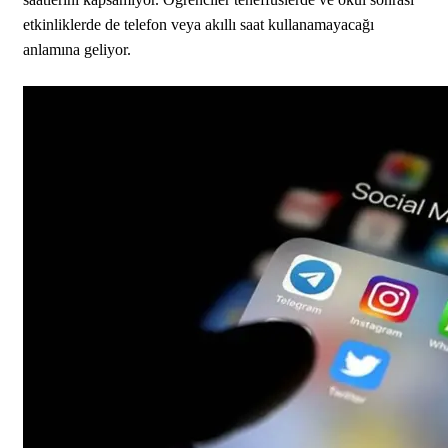
etkinliklerde de telefon veya akıllı saat kullanamayacağı
anlamına geliyor.