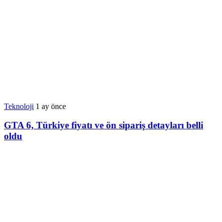
Teknoloji
1 ay önce
GTA 6, Türkiye fiyatı ve ön sipariş detayları belli
oldu