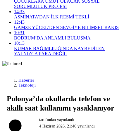
ÇOCUKLARA UMUT OLACAK SOSYAL
SORUMLULUK PROJESİ
14:33
ASMİNATA’DAN İLK RESMİ TEKLİ
12:43
GAMZE YÜCEL’DEN SEVGİYE BİLİMSEL BAKIŞ
10:31
BODRUM’DA ANLAMLI BULUŞMA
10:13
KUMAR BAĞIMLILIĞINDA KAYBEDİLEN
YALNIZCA PARA DEĞİL
Haberler
Teknoloji
Polonya’da okullarda telefon ve
akıllı saat kullanımı yasaklanıyor
tarafından yayınlandı
4 Haziran 2026, 21:46
yayınlandı