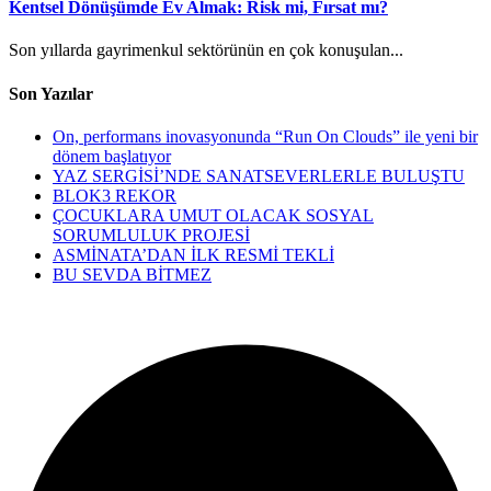
Kentsel Dönüşümde Ev Almak: Risk mi, Fırsat mı?
Son yıllarda gayrimenkul sektörünün en çok konuşulan...
Son Yazılar
On, performans inovasyonunda “Run On Clouds” ile yeni bir
dönem başlatıyor
YAZ SERGİSİ’NDE SANATSEVERLERLE BULUŞTU
BLOK3 REKOR
ÇOCUKLARA UMUT OLACAK SOSYAL
SORUMLULUK PROJESİ
ASMİNATA’DAN İLK RESMİ TEKLİ
BU SEVDA BİTMEZ