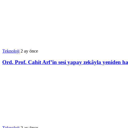
Teknoloji
2 ay önce
Ord. Prof. Cahit Arf’in sesi yapay zekâyla yeniden h
Teknoloji
2 ay önce