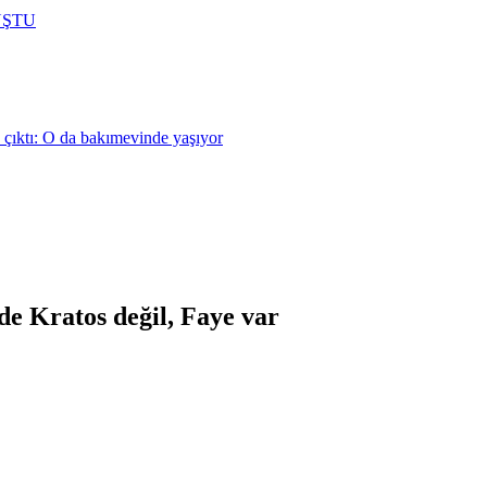
UŞTU
 çıktı: O da bakımevinde yaşıyor
e Kratos değil, Faye var