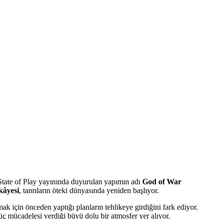
ate of Play yayınında duyurulan yapımın adı
God of War
kâyesi
, tanrıların öteki dünyasında yeniden başlıyor.
için önceden yaptığı planların tehlikeye girdiğini fark ediyor.
üç mücadelesi verdiği büyü dolu bir atmosfer yer alıyor.