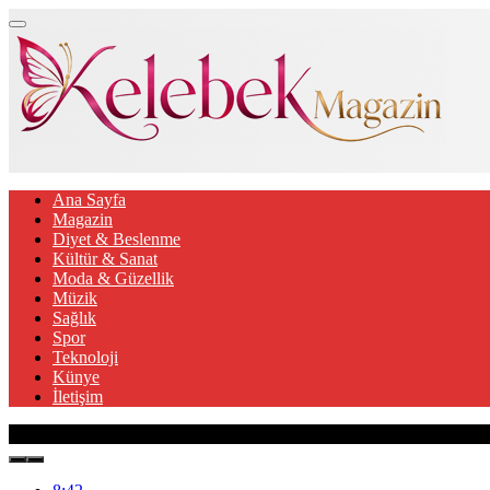
Ana Sayfa
Magazin
Diyet & Beslenme
Kültür & Sanat
Moda & Güzellik
Müzik
Sağlık
Spor
Teknoloji
Künye
İletişim
Son Gelişmeler