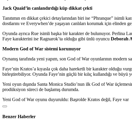
Jack Quaid’in canlandırdığı küp dikkat çekti
Tanıtımın en dikkat çekici detaylarından biri ise “Phranque” isimli k
dostlarını ve Everywhen’de yaşayan canlıları korumak için elinden gele
Oyunda ayrıca Rue isimli başka bir karakter de bulunuyor. Perlina Lau 
Faye karakterini ise Ragnarok’ta olduğu gibi ünlü oyuncu
Deborah An
Modern God of War sistemi korunuyor
Oynanış tarafında yeni yapım, son God of War oyunlarının modern sav
Faye’nin Kratos’a kıyasla çok daha hareketli bir karakter olduğu vurg
birleştirebiliyor. Oyunda Faye’nin güçlü bir kılıç kullandığı ve büyü 
Yeni oyun dışında Santa Monica Studio’nun ilk God of War üçlemesini
prodüksiyon süreci de başlamış durumda.
Yeni God of War oyunu duyuruldu: Başrolde Kratos değil, Faye var
Benzer Haberler