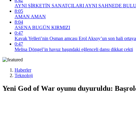
8:42
AYNI ŞİRKETİN SANATÇILARI AYNI SAHNEDE BUL
8:05
AMAN AMAN
8:04
ASENA BUGÜN KIRMIZI
0:47
Kavak Yelleri’nin Osman amcası Erol Aksoy’un son hali ortaya
0:47
Melisa Döngel’in havuz başındaki eğlenceli dansı dikkat çekti
Haberler
Teknoloji
Yeni God of War oyunu duyuruldu: Başrold