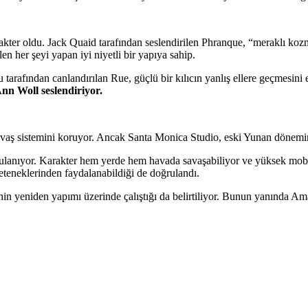
arakter oldu. Jack Quaid tarafından seslendirilen Phranque, “meraklı koz
n her şeyi yapan iyi niyetli bir yapıya sahip.
tarafından canlandırılan Rue, güçlü bir kılıcın yanlış ellere geçmesini
n Woll seslendiriyor.
aş sistemini koruyor. Ancak Santa Monica Studio, eski Yunan dönemind
ulanıyor. Karakter hem yerde hem havada savaşabiliyor ve yüksek mobili
yeteneklerinden faydalanabildiği de doğrulandı.
n yeniden yapımı üzerinde çalıştığı da belirtiliyor. Bunun yanında Am