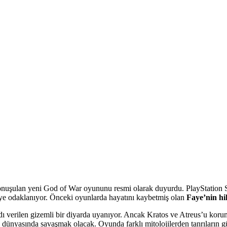
ulan yeni God of War oyununu resmi olarak duyurdu. PlayStation St
e’ye odaklanıyor. Önceki oyunlarda hayatını kaybetmiş olan
Faye’nin hi
rilen gizemli bir diyarda uyanıyor. Ancak Kratos ve Atreus’u korumak 
ı dünyasında savaşmak olacak. Oyunda farklı mitolojilerden tanrıların g