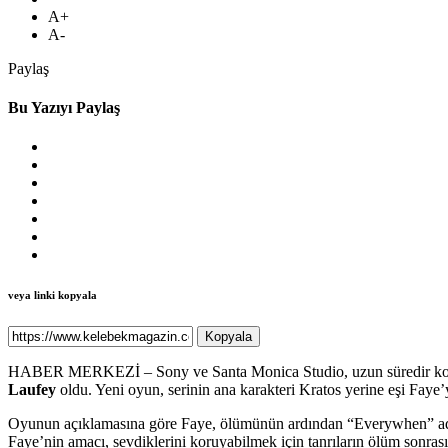
A+
A-
Paylaş
Bu Yazıyı Paylaş
veya linki kopyala
Kopyala
HABER MERKEZİ – Sony ve Santa Monica Studio, uzun süredir konuş
Laufey
oldu. Yeni oyun, serinin ana karakteri Kratos yerine eşi Fay
Oyunun açıklamasına göre Faye, ölümünün ardından “Everywhen” adı ve
Faye’nin amacı, sevdiklerini koruyabilmek için tanrıların ölüm sonras