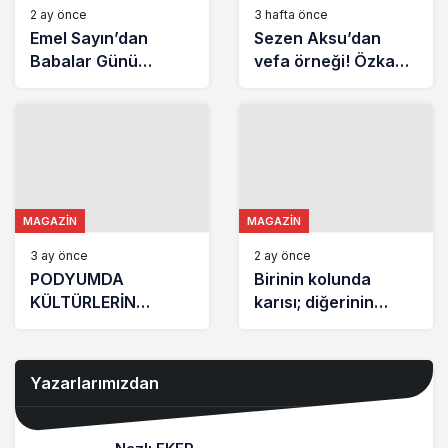
2 ay önce
3 hafta önce
Emel Sayın’dan
Sezen Aksu’dan
Babalar Günü
vefa örneği! Özkan
paylaşımı!
Uğur ve Sırrı
Duygulandıran kare
Süreyya Önder için
10 bin fidan
MAGAZIN
MAGAZIN
3 ay önce
2 ay önce
PODYUMDA
Birinin kolunda
KÜLTÜRLERİN
karısı; diğerinin
İHTİŞAMI
yanında kocası
vardı: Eski aşkıyla
aşkıyla yıllar sonra
Yazarlarımızdan
buluştu… Kraliyet
gelini olmak için onu
bırakmıştı