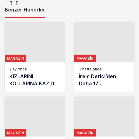
SEMİNERİ
Benzer Haberler
MAGAZIN
MAGAZIN
2 ay önce
3 hafta önce
KIZLARINI
İrem Derici’den
KOLLARINA KAZIDI
Daha 17
oyuncusuna övgü
dolu sözler: Adını
tarihe kazıyacak
MAGAZIN
MAGAZIN