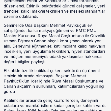
İşletmecileri Esnaf ve Sanatkârlar Odası tarafından
düzenlendi. Etkinlik, sektördeki güncel gelişmeler, yeni
trendler, kalıcı makyaj teknikleri ve mesleki standartlar
üzerine odaklandı.
Seminerde Oda Başkanı Mehmet Payıküçük ev
sahipliğinde, kalıcı makyaj eğitmeni ve RM’C PMU
Master Kurucusu Rüya Masal Coşkuntuna ile Güzellik
uzman Eğitmen Canan akçalı konuşmacı olarak yer
aldı. Deneyimli eğitmenler, katılımcılara kalıcı makyajın
incelikleri, yeni uygulama teknikleri, hijyen standartları
ve müşteri memnuniyeti odaklı yaklaşımlar hakkında
değerli bilgiler paylaştı.
Etkinlikte özellikle dikkat çeken, sektörün üç önemli
isminin bir arada olmasıydı. Başkan Mehmet
Payıküçük’ün liderliğinde Rüya Masal Coşkuntuna ve
Canan akçalı’nın sunumları, katılımcılardan yoğun ilgi
gördü
Katılımcılar arasında genç kuaförlerden, deneyimli
ustalara ve maniküristlere kadar geniş bir katılım vardı.
Salon, İzmir 1966 logolu Oda bayrakları ve sektörün