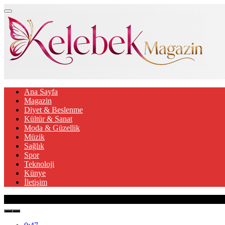
Ana Sayfa
Magazin
Diyet & Beslenme
Kültür & Sanat
Moda & Güzellik
Müzik
Sağlık
Spor
Teknoloji
Künye
İletişim
Son Gelişmeler