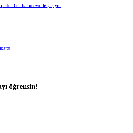
 çıktı: O da bakımevinde yaşıyor
ıkardı
yı öğrensin!