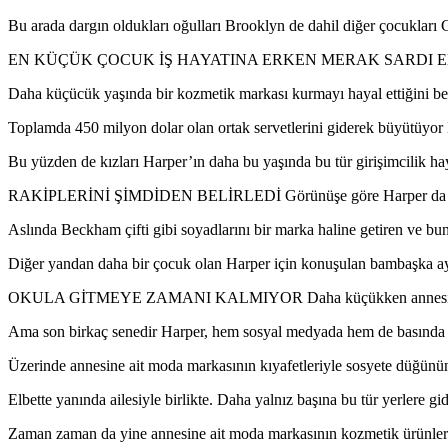
Bu arada dargın oldukları oğulları Brooklyn de dahil diğer çocukları
EN KÜÇÜK ÇOCUK İŞ HAYATINA ERKEN MERAK SARDI Elbette ünlü 
Daha küçücük yaşında bir kozmetik markası kurmayı hayal ettiğini be
Toplamda 450 milyon dolar olan ortak servetlerini giderek büyütüyor
Bu yüzden de kızları Harper’ın daha bu yaşında bu tür girişimcilik hay
RAKİPLERİNİ ŞİMDİDEN BELİRLEDİ Görünüşe göre Harper da biraz d
Aslında Beckham çifti gibi soyadlarını bir marka haline getiren ve bun
Diğer yandan daha bir çocuk olan Harper için konuşulan bambaşka ayrı
OKULA GİTMEYE ZAMANI KALMIYOR Daha küçükken annesi Victoria on
Ama son birkaç senedir Harper, hem sosyal medyada hem de basında tıp
Üzerinde annesine ait moda markasının kıyafetleriyle sosyete düğünü
Elbette yanında ailesiyle birlikte. Daha yalnız başına bu tür yerlere g
Zaman zaman da yine annesine ait moda markasının kozmetik ürünleriy