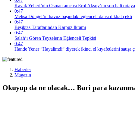
0:47
Kavak Yelleri’nin Osman amcası Erol Aksoy’un son hali ortaya
0:47
Melisa Döngel’in havuz başındaki eğlenceli dansı dikkat çekti
0:47
Beşiktaş Taraftarından Karpuz İkramı
0:47
Salah’ı Gören Teyzelerin Eğlenceli Tepkisi
0:47
Hande Yener “Hayalimdi” diyerek ikinci el kıyafetlerini satışa ç
Haberler
Magazin
Okuyup da ne olacak… Bari para kazanma