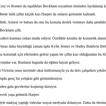
 Cruz ve Romeo da taşıdıkları Beckham soyadının ününden faydalanıp ke
çiftin küçük kızı Harper da onların gerisinde kalmadı.
lirtti. Annesi ve babası da onu bu konuda destek vermeye daha şimdide
 Beckham çifti.
alleri kurması onları mutlu ediyor. Özellikle kendisi de kozmetik alanın
aha büyüdüğü zaman tıpkı Kylie Jenner ve Hailey Baldwin Bieber g
u korumak için ellerinden geleni yapan bir çiftin kızı olduğundan bu Ha
ntılar var. Bunların başında da eğitim hayatı geliyor.
un üzerinde okul üniformasıyla ya da ders çalışırken çekilen po
kı genç bir yetişkin gibi görüntüleniyor.
nden gala gecelerine koşturup duruyor.
idecek yaşa gelmedi Harper.
le makyaj yaptığı videolar sosyal medyada dolanıyor. Daha da ötesinde