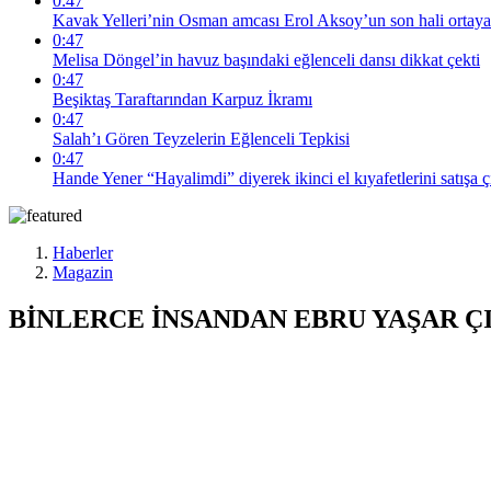
0:47
Kavak Yelleri’nin Osman amcası Erol Aksoy’un son hali ortaya
0:47
Melisa Döngel’in havuz başındaki eğlenceli dansı dikkat çekti
0:47
Beşiktaş Taraftarından Karpuz İkramı
0:47
Salah’ı Gören Teyzelerin Eğlenceli Tepkisi
0:47
Hande Yener “Hayalimdi” diyerek ikinci el kıyafetlerini satışa ç
Haberler
Magazin
BİNLERCE İNSANDAN EBRU YAŞAR Ç