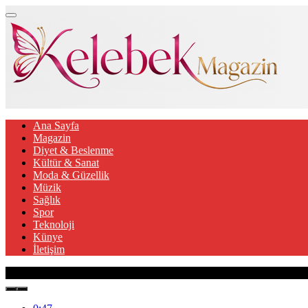
Ana Sayfa
Magazin
Diyet & Beslenme
Kültür & Sanat
Moda & Güzellik
Müzik
Sağlık
Spor
Teknoloji
Künye
İletişim
Son Gelişmeler