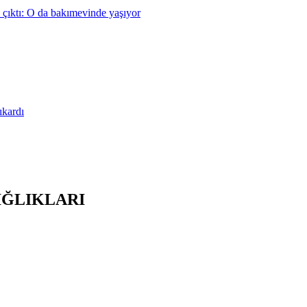
 çıktı: O da bakımevinde yaşıyor
ıkardı
IĞLIKLARI