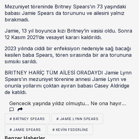
Mezuniyet töreninde Britney Spears’ın 73 yaşındaki
babası Jamie Spears da torununu ve ailesini yalnız
bırakmadı.
Jamie, 13 yıl boyunca kızı Britney’in vasisi oldu. Sonra
12 Kasım 2021’de vesayet kararı kaldırıldı.
2023 yılında ciddi bir enfeksiyon nedeniyle sağ bacağı
kesilen baba Spears, tören sırasında bir ara torununa
sımsıkı sarıldı.
BRITNEY HARİÇ TÜM AİLESİ ORADAYDI Jamie Lynn
Spears’ın mezuniyet törenine annesi Jamie Lynn ve
onunla yollarını çoktan ayıran babası Casey Aldridge
de katıldı.
Gencecik yaşında yıldız olmuştu… Ne ona hayır
geldi ne ailesine: Şöhret değil sanki bitmeyen lanet!
# BRITNEY SPEARS
# JAMIE LYNN SPEARS
# JAMIE SPEARS
# KEVIN FEDERLINE
Benzer Haberler