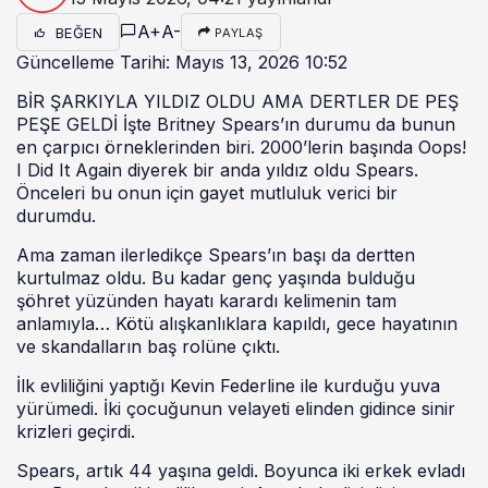
A+
A-
BEĞEN
PAYLAŞ
Güncelleme Tarihi: Mayıs 13, 2026 10:52
BİR ŞARKIYLA YILDIZ OLDU AMA DERTLER DE PEŞ
PEŞE GELDİ İşte Britney Spears’ın durumu da bunun
en çarpıcı örneklerinden biri. 2000’lerin başında Oops!
I Did It Again diyerek bir anda yıldız oldu Spears.
Önceleri bu onun için gayet mutluluk verici bir
durumdu.
Ama zaman ilerledikçe Spears’ın başı da dertten
kurtulmaz oldu. Bu kadar genç yaşında bulduğu
şöhret yüzünden hayatı karardı kelimenin tam
anlamıyla… Kötü alışkanlıklara kapıldı, gece hayatının
ve skandalların baş rolüne çıktı.
İlk evliliğini yaptığı Kevin Federline ile kurduğu yuva
yürümedi. İki çocuğunun velayeti elinden gidince sinir
krizleri geçirdi.
Spears, artık 44 yaşına geldi. Boyunca iki erkek evladı