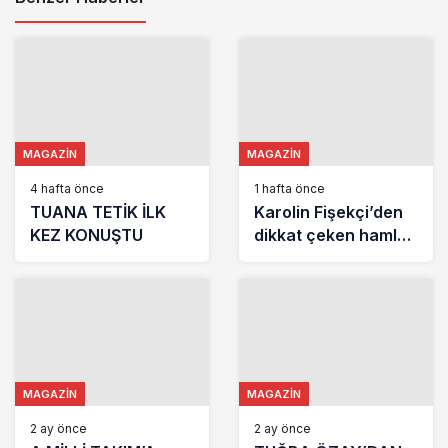
MAGAZIN
MAGAZIN
4 hafta önce
1 hafta önce
TUANA TETİK İLK
Karolin Fişekçi’den
KEZ KONUŞTU
dikkat çeken hamle!
Aylık abonelik ücreti
4 bin TL oldu
MAGAZIN
MAGAZIN
2 ay önce
2 ay önce