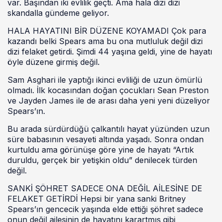
var. Başından iki evlilik geçti. Ama hala dizi dizi
skandalla gündeme geliyor.
HALA HAYATINI BİR DÜZENE KOYAMADI Çok para
kazandı belki Spears ama bu ona mutluluk değil dizi
dizi felaket getirdi. Şimdi 44 yaşına geldi, yine de hayatı
öyle düzene girmiş değil.
Sam Asghari ile yaptığı ikinci evliliği de uzun ömürlü
olmadı. İlk kocasından doğan çocukları Sean Preston
ve Jayden James ile de arası daha yeni yeni düzeliyor
Spears’ın.
Bu arada sürdürdüğü çalkantılı hayat yüzünden uzun
süre babasının vesayeti altında yaşadı. Sonra ondan
kurtuldu ama görünüşe göre yine de hayatı “Artık
duruldu, gerçek bir yetişkin oldu” denilecek türden
değil.
SANKİ ŞÖHRET SADECE ONA DEĞİL AİLESİNE DE
FELAKET GETİRDİ Hepsi bir yana sanki Britney
Spears’ın gencecik yaşında elde ettiği şöhret sadece
onun değil ailesinin de hayatını karartmış gibi