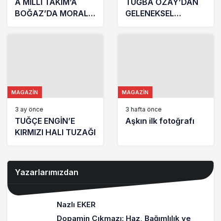
A MİLLİ TAKIM’A
TUĞBA ÖZAY’DAN
BOĞAZ’DA MORAL
GELENEKSEL
GECESİ
BULUŞMA
MAGAZIN
MAGAZIN
3 ay önce
3 hafta önce
TUĞÇE ENGİN’E
Aşkın ilk fotoğrafı
KIRMIZI HALI TUZAĞI
Yazarlarımızdan
Nazlı EKER
Dopamin Çıkmazı: Haz, Bağımlılık ve