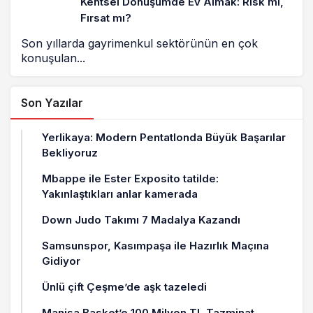
Kentsel Dönüşümde Ev Almak: Risk mi,
Fırsat mı?
Son yıllarda gayrimenkul sektörünün en çok
konuşulan...
Son Yazılar
Yerlikaya: Modern Pentatlonda Büyük Başarılar
Bekliyoruz
Mbappe ile Ester Exposito tatilde:
Yakınlaştıkları anlar kamerada
Down Judo Takımı 7 Madalya Kazandı
Samsunspor, Kasımpaşa ile Hazırlık Maçına
Gidiyor
Ünlü çift Çeşme’de aşk tazeledi
Manisa Basket’e 100 Milyon TL Tazminat