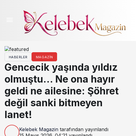
HABERLER
MAGAZIN
Gencecik yaşında yıldız
olmuştu… Ne ona hayır
geldi ne ailesine: Şöhret
değil sanki bitmeyen
lanet!
Kelebek Magazin
tarafından yayınlandı
15 Mayıs 2026, 04:21
yayınlandı