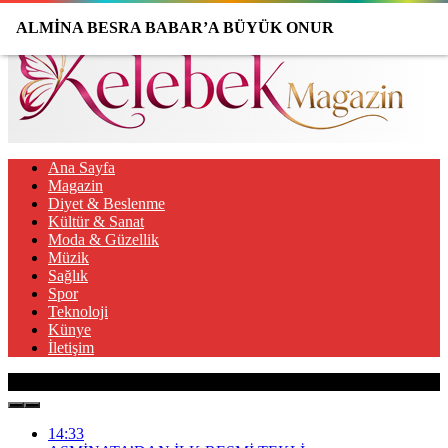
ALMİNA BESRA BABAR’A BÜYÜK ONUR
Ana Sayfa
Magazin
Diyet & Beslenme
Kültür & Sanat
Moda & Güzellik
Müzik
Sağlık
Spor
Teknoloji
Künye
İletişim
Son Gelişmeler
14:33