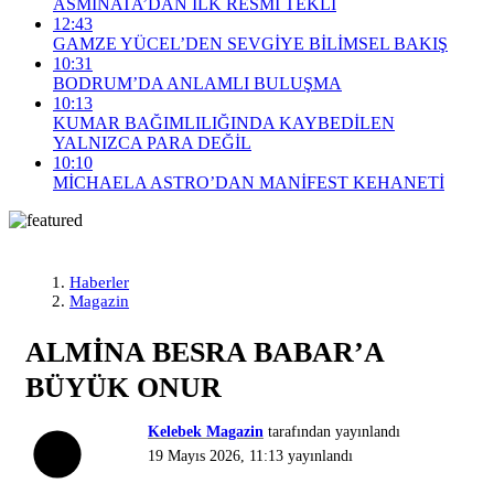
ASMİNATA’DAN İLK RESMİ TEKLİ
12:43
GAMZE YÜCEL’DEN SEVGİYE BİLİMSEL BAKIŞ
10:31
BODRUM’DA ANLAMLI BULUŞMA
10:13
KUMAR BAĞIMLILIĞINDA KAYBEDİLEN
YALNIZCA PARA DEĞİL
10:10
MİCHAELA ASTRO’DAN MANİFEST KEHANETİ
Haberler
Magazin
ALMİNA BESRA BABAR’A
BÜYÜK ONUR
Kelebek Magazin
tarafından yayınlandı
19 Mayıs 2026, 11:13
yayınlandı