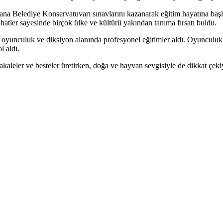
na Belediye Konservatuvarı sınavlarını kazanarak eğitim hayatına başl
yahatler sayesinde birçok ülke ve kültürü yakından tanıma fırsatı buldu.
m, oyunculuk ve diksiyon alanında profesyonel eğitimler aldı. Oyuncul
l aldı.
kaleler ve besteler üretirken, doğa ve hayvan sevgisiyle de dikkat çekiy