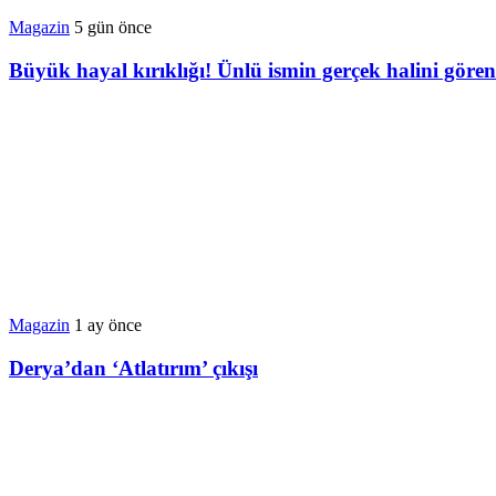
Magazin
5 gün önce
Büyük hayal kırıklığı! Ünlü ismin gerçek halini göre
Magazin
1 ay önce
Derya’dan ‘Atlatırım’ çıkışı