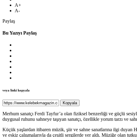
A+
A-
Paylaş
Bu Yazıyı Paylaş
veya linki kopyala
Kopyala
Merhum sanatçı Ferdi Tayfur’a olan fiziksel benzerliği ve güçlü sesi
duygusal ruhunu sahneye taşıyan sanatçı, özellikle yorum tarzı ve sa
Küçük yaşlardan itibaren müzik, şiir ve sahne sanatlarına ilgi duyan H
ve eskiz çalışmalarıyla da çeşitli sergilerde yer aldı. Müziğe olan tu