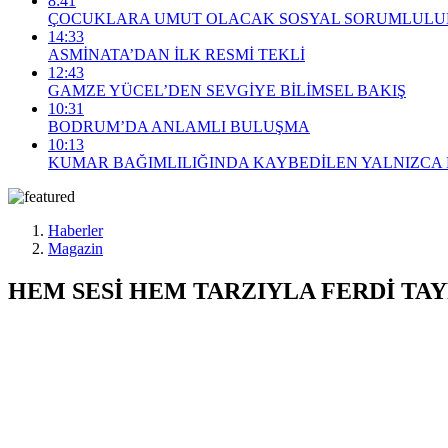
8:41
ÇOCUKLARA UMUT OLACAK SOSYAL SORUMLULUK
14:33
ASMİNATA’DAN İLK RESMİ TEKLİ
12:43
GAMZE YÜCEL’DEN SEVGİYE BİLİMSEL BAKIŞ
10:31
BODRUM’DA ANLAMLI BULUŞMA
10:13
KUMAR BAĞIMLILIĞINDA KAYBEDİLEN YALNIZCA 
Haberler
Magazin
HEM SESİ HEM TARZIYLA FERDİ TAY