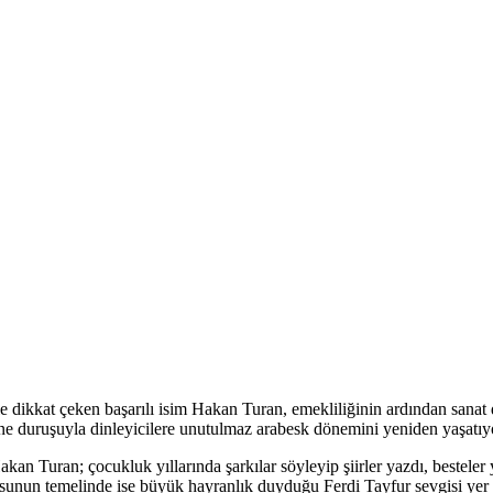
yle dikkat çeken başarılı isim Hakan Turan, emekliliğinin ardından san
hne duruşuyla dinleyicilere unutulmaz arabesk dönemini yeniden yaşatıy
akan Turan; çocukluk yıllarında şarkılar söyleyip şiirler yazdı, besteler
tkusunun temelinde ise büyük hayranlık duyduğu Ferdi Tayfur sevgisi yer 