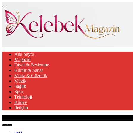
Ana Sayfa
Magazin
Diyet & Beslenme
Kültür & Sanat
Moda & Güzellik
Müzik
Sağlık
Spor
Teknoloji
Künye
İletişim
Son Gelişmeler