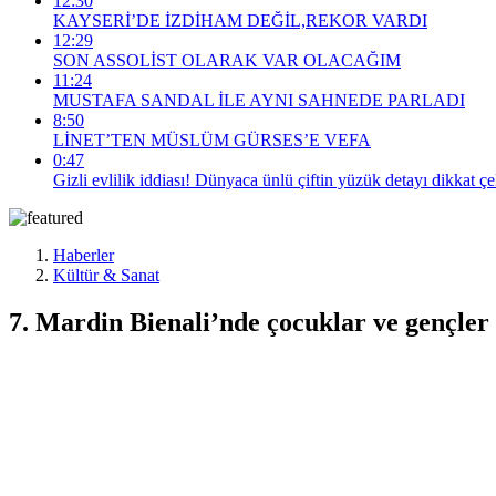
12:30
KAYSERİ’DE İZDİHAM DEĞİL,REKOR VARDI
12:29
SON ASSOLİST OLARAK VAR OLACAĞIM
11:24
MUSTAFA SANDAL İLE AYNI SAHNEDE PARLADI
8:50
LİNET’TEN MÜSLÜM GÜRSES’E VEFA
0:47
Gizli evlilik iddiası! Dünyaca ünlü çiftin yüzük detayı dikkat çe
Haberler
Kültür & Sanat
7. Mardin Bienali’nde çocuklar ve gençler