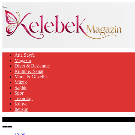
Ana Sayfa
Magazin
Diyet & Beslenme
Kültür & Sanat
Moda & Güzellik
Müzik
Sağlık
Spor
Teknoloji
Künye
İletişim
Son Gelişmeler