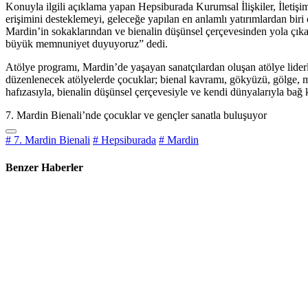
Konuyla ilgili açıklama yapan Hepsiburada Kurumsal İlişkiler, İletiş
erişimini desteklemeyi, geleceğe yapılan en anlamlı yatırımlardan bir
Mardin’in sokaklarından ve bienalin düşünsel çerçevesinden yola çıkar
büyük memnuniyet duyuyoruz” dedi.
Atölye programı, Mardin’de yaşayan sanatçılardan oluşan atölye liderl
düzenlenecek atölyelerde çocuklar; bienal kavramı, gökyüzü, gölge, mi
hafızasıyla, bienalin düşünsel çerçevesiyle ve kendi dünyalarıyla bağ 
7. Mardin Bienali’nde çocuklar ve gençler sanatla buluşuyor
# 7. Mardin Bienali
# Hepsiburada
# Mardin
Benzer Haberler