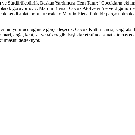
im ve Sürdürülebilirlik Başkan Yardımcısı Cem Tanır: “Çocukların eğiti
i olarak görüyoruz. 7. Mardin Bienali Çocuk Atölyeleri’ne verdiğimiz des
ak kendi anlatılarını kuracaklar. Mardin Bienali’nin bir parçası olmakt
erinin yürütücülüğünde gerçekleşecek. Çocuk Kültürhanesi, sergi alanları
mari, doğa, kent, su ve yüzey gibi başlıklar etrafında sanatla temas ed
kurmasını destekliyor.