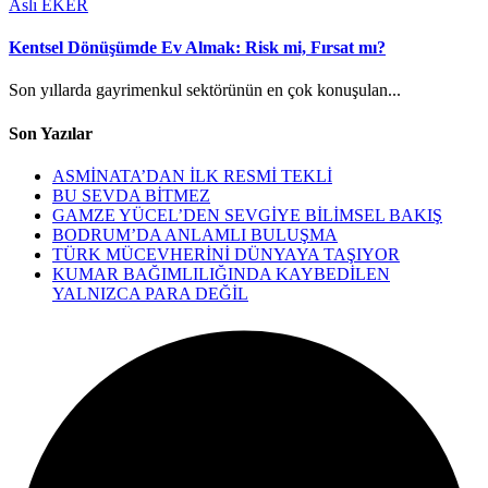
Aslı EKER
Kentsel Dönüşümde Ev Almak: Risk mi, Fırsat mı?
Son yıllarda gayrimenkul sektörünün en çok konuşulan...
Son Yazılar
ASMİNATA’DAN İLK RESMİ TEKLİ
BU SEVDA BİTMEZ
GAMZE YÜCEL’DEN SEVGİYE BİLİMSEL BAKIŞ
BODRUM’DA ANLAMLI BULUŞMA
TÜRK MÜCEVHERİNİ DÜNYAYA TAŞIYOR
KUMAR BAĞIMLILIĞINDA KAYBEDİLEN
YALNIZCA PARA DEĞİL