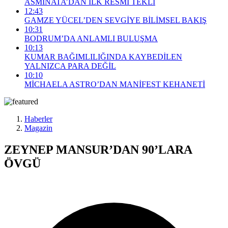
ASMİNATA’DAN İLK RESMİ TEKLİ
12:43
GAMZE YÜCEL’DEN SEVGİYE BİLİMSEL BAKIŞ
10:31
BODRUM’DA ANLAMLI BULUŞMA
10:13
KUMAR BAĞIMLILIĞINDA KAYBEDİLEN
YALNIZCA PARA DEĞİL
10:10
MİCHAELA ASTRO’DAN MANİFEST KEHANETİ
Haberler
Magazin
ZEYNEP MANSUR’DAN 90’LARA
ÖVGÜ