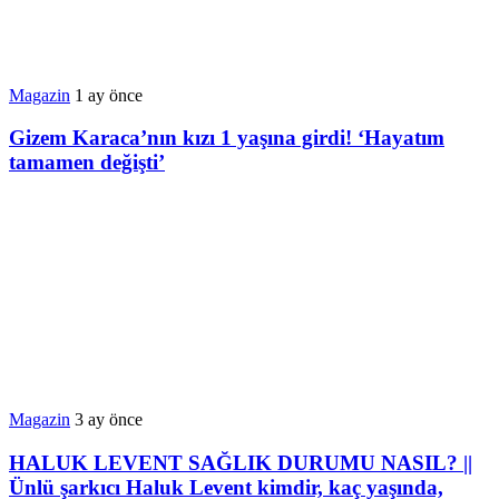
Magazin
1 ay önce
Gizem Karaca’nın kızı 1 yaşına girdi! ‘Hayatım
tamamen değişti’
Magazin
3 ay önce
HALUK LEVENT SAĞLIK DURUMU NASIL? ||
Ünlü şarkıcı Haluk Levent kimdir, kaç yaşında,