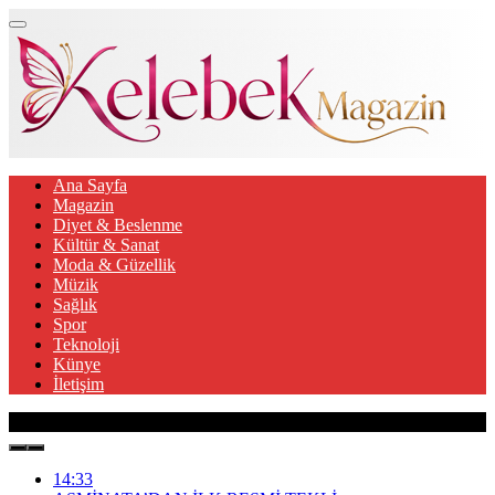
Ana Sayfa
Magazin
Diyet & Beslenme
Kültür & Sanat
Moda & Güzellik
Müzik
Sağlık
Spor
Teknoloji
Künye
İletişim
Son Gelişmeler
14:33