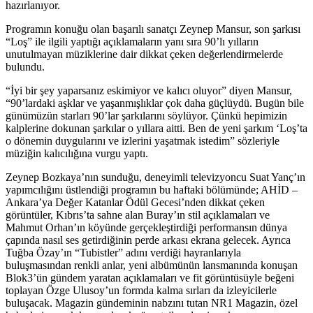
hazırlanıyor.
Programın konuğu olan başarılı sanatçı Zeynep Mansur, son şarkısı
“Loş” ile ilgili yaptığı açıklamaların yanı sıra 90’lı yılların
unutulmayan müziklerine dair dikkat çeken değerlendirmelerde
bulundu.
“İyi bir şey yaparsanız eskimiyor ve kalıcı oluyor” diyen Mansur,
“90’lardaki aşklar ve yaşanmışlıklar çok daha güçlüydü. Bugün bile
günümüzün starları 90’lar şarkılarını söylüyor. Çünkü hepimizin
kalplerine dokunan şarkılar o yıllara aitti. Ben de yeni şarkım ‘Loş’ta
o dönemin duygularını ve izlerini yaşatmak istedim” sözleriyle
müziğin kalıcılığına vurgu yaptı.
Zeynep Bozkaya’nın sunduğu, deneyimli televizyoncu Suat Yanç’ın
yapımcılığını üstlendiği programın bu haftaki bölümünde; AHİD –
Ankara’ya Değer Katanlar Ödül Gecesi’nden dikkat çeken
görüntüler, Kıbrıs’ta sahne alan Buray’ın stil açıklamaları ve
Mahmut Orhan’ın köyünde gerçekleştirdiği performansın dünya
çapında nasıl ses getirdiğinin perde arkası ekrana gelecek. Ayrıca
Tuğba Özay’ın “Tubistler” adını verdiği hayranlarıyla
buluşmasından renkli anlar, yeni albümünün lansmanında konuşan
Blok3’ün gündem yaratan açıklamaları ve fit görüntüsüyle beğeni
toplayan Özge Ulusoy’un formda kalma sırları da izleyicilerle
buluşacak. Magazin gündeminin nabzını tutan NR1 Magazin, özel