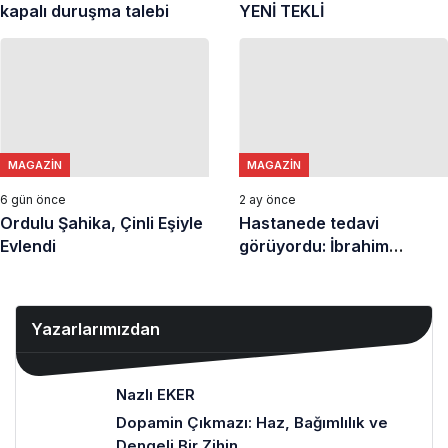
kapalı duruşma talebi
YENİ TEKLİ
MAGAZIN
MAGAZIN
6 gün önce
2 ay önce
Ordulu Şahika, Çinli Eşiyle
Hastanede tedavi
Evlendi
görüyordu: İbrahim
Tatlıses’in son videosu
dikkat çekti
Yazarlarımızdan
Nazlı EKER
Dopamin Çıkmazı: Haz, Bağımlılık ve
Dengeli Bir Zihin