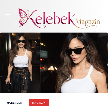
Ünlü sunucu yine lafını esirgemedi: Ah kardeşim!
Dünyanın parası elinde ama yine de uzaylı gibi
olmuşsun!
HABERLER
MAGAZIN