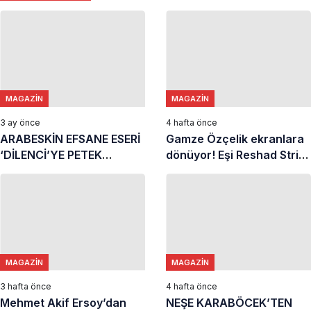
MAGAZIN
MAGAZIN
3 ay önce
4 hafta önce
ARABESKİN EFSANE ESERİ
Gamze Özçelik ekranlara
‘DİLENCİ’YE PETEK
dönüyor! Eşi Reshad Strik
DİNÇÖZ YORUMU
ile sürpriz çekim
MAGAZIN
MAGAZIN
3 hafta önce
4 hafta önce
Mehmet Akif Ersoy’dan
NEŞE KARABÖCEK’TEN