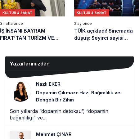
KÜLTÜR & SANAT
KÜLTÜR & SANAT
3 hafta önce
2 ay önce
İŞ İNSANI BAYRAM
TÜİK açıkladı! Sinemada
FIRAT’TAN TURİZM VE
düşüş: Seyirci sayısı
TEKSTİLDE ÇİFTE BAŞARI
milyonlarca geriledi
Yazarlarımızdan
Nazlı EKER
Dopamin Çıkmazı: Haz, Bağımlılık ve
Dengeli Bir Zihin
Son yıllarda “dopamin detoksu”, “dopamin
bağımlılığı” ve...
Mehmet ÇINAR