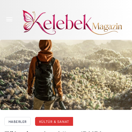
Tüketim çılgınlığına ‘DUR’ demek lazım
HABERLER
KÜLTÜR & SANAT