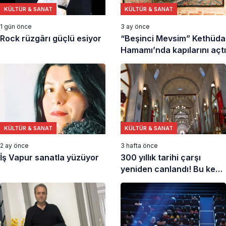
KÜLTÜR & SANAT
KÜLTÜR & SANAT
1 gün önce
3 ay önce
Rock rüzgârı güçlü esiyor
“Beşinci Mevsim” Kethüda
Hamamı’nda kapılarını açtı
KÜLTÜR & SANAT
KÜLTÜR & SANAT
2 ay önce
3 hafta önce
İş Vapur sanatla yüzüyor
300 yıllık tarihi çarşı
yeniden canlandı! Bu kez
kadınların emeğiyle hayat
buldu