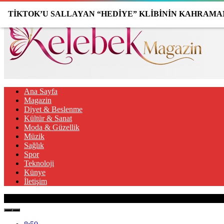
TİKTOK’U SALLAYAN “HEDİYE” KLİBİNİN KAHRAMAN
Ana Sayfa
Magazin
Diyet & Beslenme
Kültür & Sanat
Moda & Güzellik
Müzik
Sağlık
Spor
Teknoloji
Künye
İletişim
Son Gelişmeler