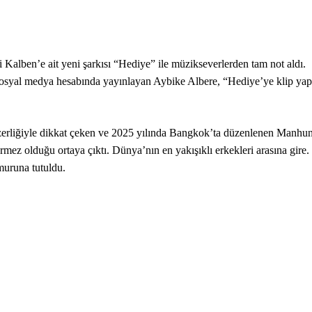
alben’e ait yeni şarkısı “Hediye” ile müzikseverlerden tam not aldı.
 sosyal medya hesabında yayınlayan Aybike Albere, “Hediye’ye klip yap
nzerliğiyle dikkat çeken ve 2025 yılında Bangkok’ta düzenlenen Manhun
mez olduğu ortaya çıktı. Dünya’nın en yakışıklı erkekleri arasına gire.
muruna tutuldu.