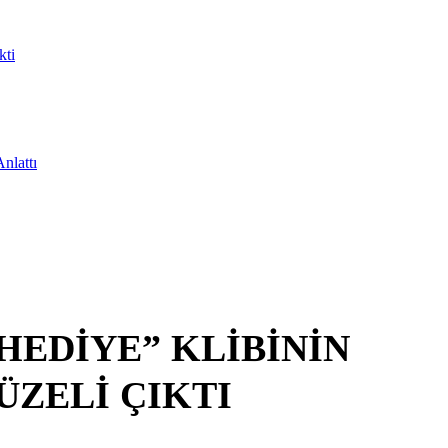
kti
nlattı
HEDİYE” KLİBİNİN
ZELİ ÇIKTI