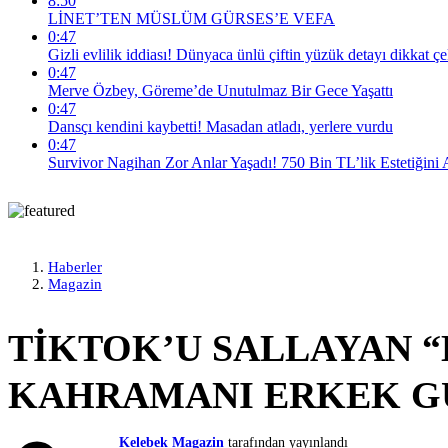
8:50
LİNET’TEN MÜSLÜM GÜRSES’E VEFA
0:47
Gizli evlilik iddiası! Dünyaca ünlü çiftin yüzük detayı dikkat çe
0:47
Merve Özbey, Göreme’de Unutulmaz Bir Gece Yaşattı
0:47
Dansçı kendini kaybetti! Masadan atladı, yerlere vurdu
0:47
Survivor Nagihan Zor Anlar Yaşadı! 750 Bin TL’lik Estetiğini A
Haberler
Magazin
TİKTOK’U SALLAYAN “
KAHRAMANI ERKEK GÜ
Kelebek Magazin
tarafından yayınlandı