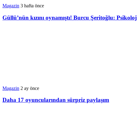
Magazin
3 hafta önce
Güllü’nün kızını oynamıştı! Burcu Şeritoğlu: Psikolo
Magazin
2 ay önce
Daha 17 oyuncularından sürpriz paylaşım