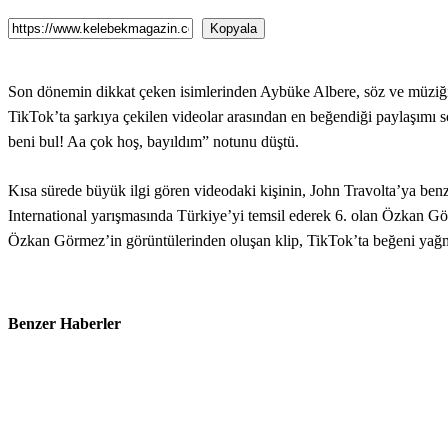
Kopyala
Son dönemin dikkat çeken isimlerinden Aybüke Albere, söz ve müziği K
TikTok’ta şarkıya çekilen videolar arasından en beğendiği paylaşımı
beni bul! Aa çok hoş, bayıldım” notunu düştü.
Kısa sürede büyük ilgi gören videodaki kişinin, John Travolta’ya be
International yarışmasında Türkiye’yi temsil ederek 6. olan Özkan Gör
Özkan Görmez’in görüntülerinden oluşan klip, TikTok’ta beğeni yağ
Benzer Haberler