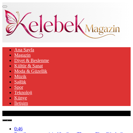
Ana Sayfa
Magazin
Diyet & Beslenme
Kültür & Sanat
Moda & Güzellik
Müzik
Sağlık
Spor
Teknoloji
Künye
İletişim
Son Gelişmeler
0:46