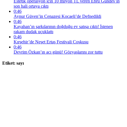
Estetik operasyon için 10 milyon TL veren Ebru Gündeş’in
son hali ortaya çıktı
0:46
Aynur Güven’in Cenazesi Kocaeli’de Defnedildi
0:46
Kayahan’ın şarkılarının doğduğu ev satışa çıktı! İstenen
rakam dudak uçuklattı
0:46
Kırşehir’de Neşet Ertaş Festivali Coşkusu
0:46
Devrim Özkan’ın acı günü! Gözyaşlarını zor tuttu
Etiket:
sayı