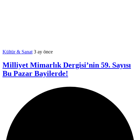
Kültür & Sanat
3 ay önce
Milliyet Mimarlık Dergisi’nin 59. Sayısı
Bu Pazar Bayilerde!