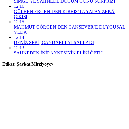
SİMGE’YE SAHNEDE DOĞUM GÜNÜ SÜRPRİZİ
12:16
GÜLBEN ERGEN’DEN KIBRIS’TA YAPAY ZEKÂ
ÇIKIŞI
12:15
MAHMUT GÖRGEN’DEN CANSEVER’E DUYGUSAL
VEDA
12:14
DENİZ SEKİ, ÇANDARLI’YI SALLADI
12:13
SAHNEDEN İNİP ANNESİNİN ELİNİ ÖPTÜ
Etiket:
Şavkat Mirziyoyev