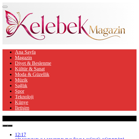
Ana Sayfa
Magazin
Diyet & Beslenme
Kültür & Sanat
Moda & Güzellik
Müzik
Sağlık
Spor
Teknoloji
Künye
İletişim
Son Gelişmeler
12:17