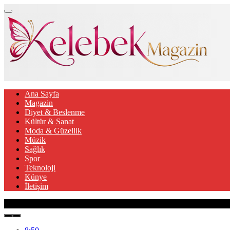
Ana Sayfa
Magazin
Diyet & Beslenme
Kültür & Sanat
Moda & Güzellik
Müzik
Sağlık
Spor
Teknoloji
Künye
İletişim
Son Gelişmeler