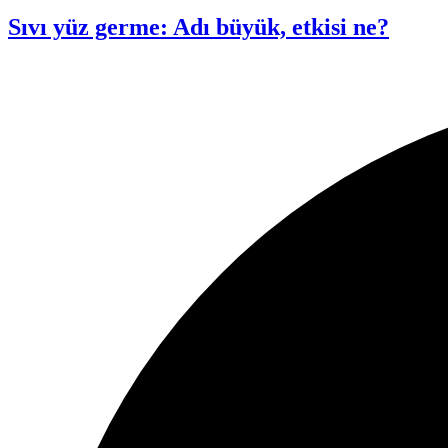
Sıvı yüz germe: Adı büyük, etkisi ne?