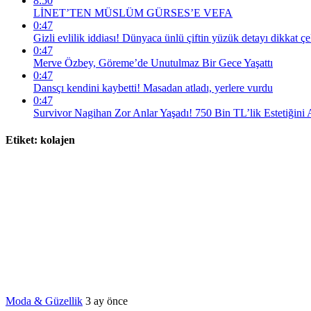
8:50
LİNET’TEN MÜSLÜM GÜRSES’E VEFA
0:47
Gizli evlilik iddiası! Dünyaca ünlü çiftin yüzük detayı dikkat çe
0:47
Merve Özbey, Göreme’de Unutulmaz Bir Gece Yaşattı
0:47
Dansçı kendini kaybetti! Masadan atladı, yerlere vurdu
0:47
Survivor Nagihan Zor Anlar Yaşadı! 750 Bin TL’lik Estetiğini A
Etiket:
kolajen
Moda & Güzellik
3 ay önce