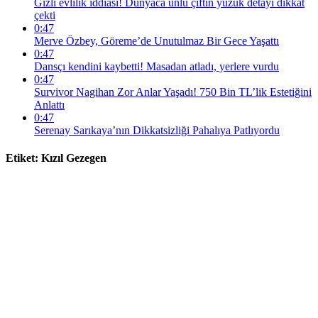
Gizli evlilik iddiası! Dünyaca ünlü çiftin yüzük detayı dikkat
çekti
0:47
Merve Özbey, Göreme’de Unutulmaz Bir Gece Yaşattı
0:47
Dansçı kendini kaybetti! Masadan atladı, yerlere vurdu
0:47
Survivor Nagihan Zor Anlar Yaşadı! 750 Bin TL’lik Estetiğini
Anlattı
0:47
Serenay Sarıkaya’nın Dikkatsizliği Pahalıya Patlıyordu
Etiket:
Kızıl Gezegen