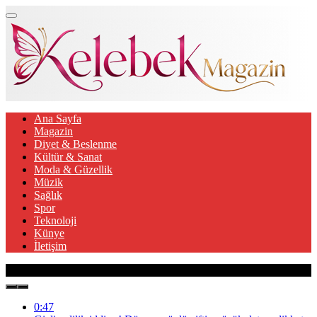
Ana Sayfa
Magazin
Diyet & Beslenme
Kültür & Sanat
Moda & Güzellik
Müzik
Sağlık
Spor
Teknoloji
Künye
İletişim
Son Gelişmeler
0:47