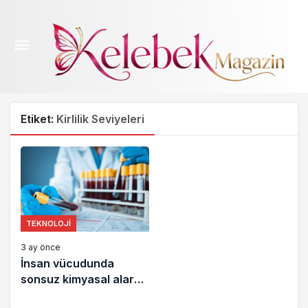
Etiket:
Kirlilik Seviyeleri
TEKNOLOJI
3 ay önce
İnsan vücudunda
sonsuz kimyasal alarmı
büyüyor