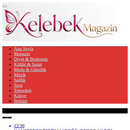
Ana Sayfa
Magazin
Diyet & Beslenme
Kültür & Sanat
Moda & Güzellik
Müzik
Sağlık
Spor
Teknoloji
Künye
İletişim
Son Gelişmeler
12:30