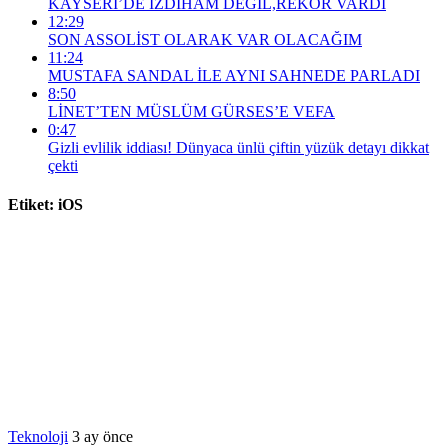
KAYSERİ’DE İZDİHAM DEĞİL,REKOR VARDI
12:29
SON ASSOLİST OLARAK VAR OLACAĞIM
11:24
MUSTAFA SANDAL İLE AYNI SAHNEDE PARLADI
8:50
LİNET’TEN MÜSLÜM GÜRSES’E VEFA
0:47
Gizli evlilik iddiası! Dünyaca ünlü çiftin yüzük detayı dikkat
çekti
Etiket:
iOS
Teknoloji
3 ay önce