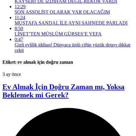
KAYSERİ’DE İZDİHAM DEĞİL,REKOR VARDI
12:29
SON ASSOLİST OLARAK VAR OLACAĞIM
11:24
MUSTAFA SANDAL İLE AYNI SAHNEDE PARLADI
8:50
LİNET’TEN MÜSLÜM GÜRSES’E VEFA
0:47
Gizli evlilik iddiası! Dünyaca ünlü çiftin yüzük detayı dikkat
çekti
Etiket:
ev almak için doğru zaman
3 ay önce
Ev Almak İçin Doğru Zaman mı, Yoksa
Beklemek mi Gerek?