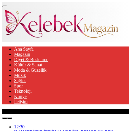
Ana Sayfa
Magazin
Diyet & Beslenme
Kültür & Sanat
Moda & Güzellik
Müzik
Sağlık
Spor
Teknoloji
Künye
İletişim
Son Gelişmeler
12:30