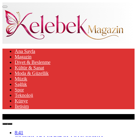
Ana Sayfa
Magazin
Diyet & Beslenme
Kültür & Sanat
Moda & Güzellik
Müzik
Sağlık
Spor
Teknoloji
Künye
İletişim
Son Gelişmeler
8:41