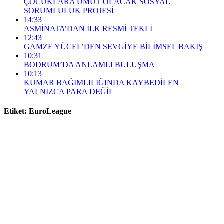
ÇOCUKLARA UMUT OLACAK SOSYAL
SORUMLULUK PROJESİ
14:33
ASMİNATA’DAN İLK RESMİ TEKLİ
12:43
GAMZE YÜCEL’DEN SEVGİYE BİLİMSEL BAKIŞ
10:31
BODRUM’DA ANLAMLI BULUŞMA
10:13
KUMAR BAĞIMLILIĞINDA KAYBEDİLEN
YALNIZCA PARA DEĞİL
Etiket:
EuroLeague