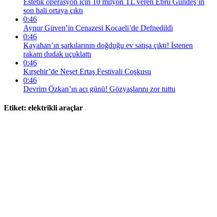
Estetik operasyon için 10 milyon TL veren Ebru Gündeş’in
son hali ortaya çıktı
0:46
Aynur Güven’in Cenazesi Kocaeli’de Defnedildi
0:46
Kayahan’ın şarkılarının doğduğu ev satışa çıktı! İstenen
rakam dudak uçuklattı
0:46
Kırşehir’de Neşet Ertaş Festivali Coşkusu
0:46
Devrim Özkan’ın acı günü! Gözyaşlarını zor tuttu
Etiket:
elektrikli araçlar