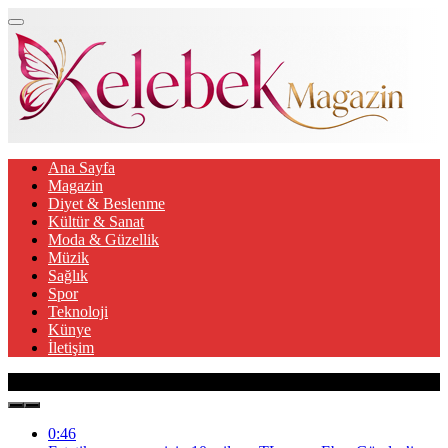
Ana Sayfa
Magazin
Diyet & Beslenme
Kültür & Sanat
Moda & Güzellik
Müzik
Sağlık
Spor
Teknoloji
Künye
İletişim
Son Gelişmeler
0:46