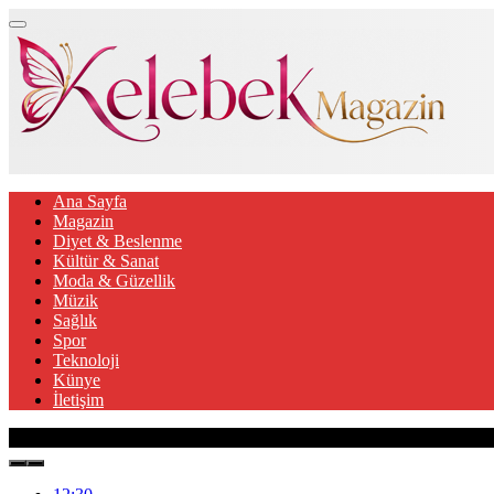
Ana Sayfa
Magazin
Diyet & Beslenme
Kültür & Sanat
Moda & Güzellik
Müzik
Sağlık
Spor
Teknoloji
Künye
İletişim
Son Gelişmeler