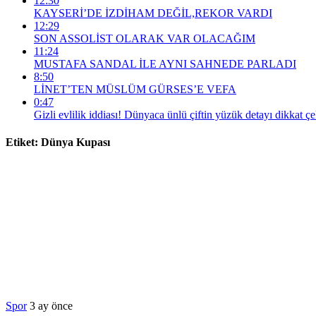
12:30
KAYSERİ’DE İZDİHAM DEĞİL,REKOR VARDI
12:29
SON ASSOLİST OLARAK VAR OLACAĞIM
11:24
MUSTAFA SANDAL İLE AYNI SAHNEDE PARLADI
8:50
LİNET’TEN MÜSLÜM GÜRSES’E VEFA
0:47
Gizli evlilik iddiası! Dünyaca ünlü çiftin yüzük detayı dikkat çe
Etiket:
Dünya Kupası
Spor
3 ay önce