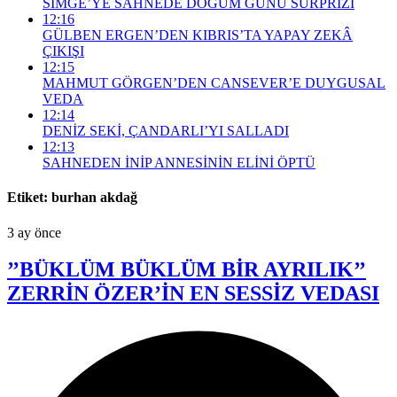
SİMGE’YE SAHNEDE DOĞUM GÜNÜ SÜRPRİZİ
12:16
GÜLBEN ERGEN’DEN KIBRIS’TA YAPAY ZEKÂ
ÇIKIŞI
12:15
MAHMUT GÖRGEN’DEN CANSEVER’E DUYGUSAL
VEDA
12:14
DENİZ SEKİ, ÇANDARLI’YI SALLADI
12:13
SAHNEDEN İNİP ANNESİNİN ELİNİ ÖPTÜ
Etiket:
burhan akdağ
3 ay önce
’’BÜKLÜM BÜKLÜM BİR AYRILIK’’
ZERRİN ÖZER’İN EN SESSİZ VEDASI