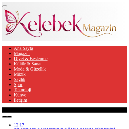
Ana Sayfa
Magazin
Diyet & Beslenme
Kültür & Sanat
Moda & Güzellik
Müzik
Sağlık
Spor
Teknoloji
Künye
İletişim
Son Gelişmeler
12:17