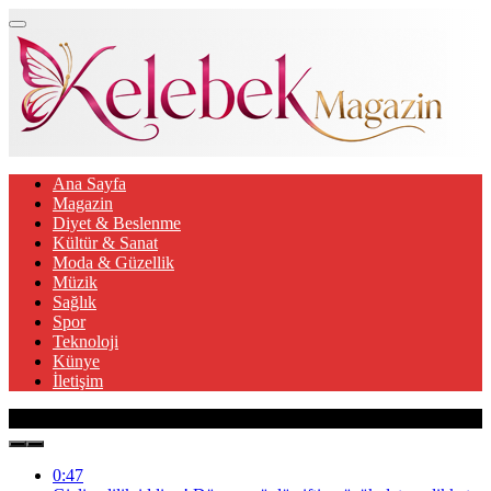
Ana Sayfa
Magazin
Diyet & Beslenme
Kültür & Sanat
Moda & Güzellik
Müzik
Sağlık
Spor
Teknoloji
Künye
İletişim
Son Gelişmeler
0:47