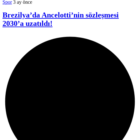
Spor
3 ay önce
Brezilya’da Ancelotti’nin sözleşmesi
2030’a uzatıldı!