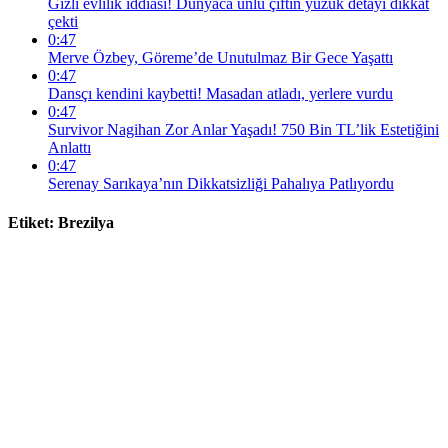
Gizli evlilik iddiası! Dünyaca ünlü çiftin yüzük detayı dikkat
çekti
0:47
Merve Özbey, Göreme’de Unutulmaz Bir Gece Yaşattı
0:47
Dansçı kendini kaybetti! Masadan atladı, yerlere vurdu
0:47
Survivor Nagihan Zor Anlar Yaşadı! 750 Bin TL’lik Estetiğini
Anlattı
0:47
Serenay Sarıkaya’nın Dikkatsizliği Pahalıya Patlıyordu
Etiket:
Brezilya