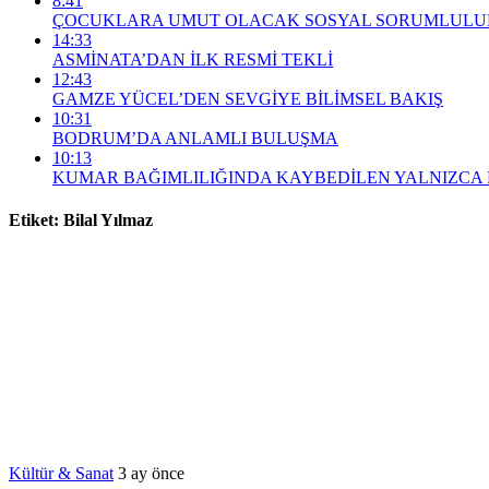
8:41
ÇOCUKLARA UMUT OLACAK SOSYAL SORUMLULUK
14:33
ASMİNATA’DAN İLK RESMİ TEKLİ
12:43
GAMZE YÜCEL’DEN SEVGİYE BİLİMSEL BAKIŞ
10:31
BODRUM’DA ANLAMLI BULUŞMA
10:13
KUMAR BAĞIMLILIĞINDA KAYBEDİLEN YALNIZCA 
Etiket:
Bilal Yılmaz
Kültür & Sanat
3 ay önce