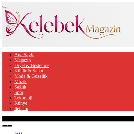
Ana Sayfa
Magazin
Diyet & Beslenme
Kültür & Sanat
Moda & Güzellik
Müzik
Sağlık
Spor
Teknoloji
Künye
İletişim
Son Gelişmeler