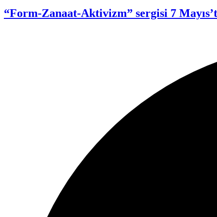
“Form-Zanaat-Aktivizm” sergisi 7 Mayıs’ta