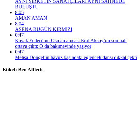
AYNI ŞİRKETİN SANATÇILARI AYNI SAHNEDE
BULUŞTU
8:05
AMAN AMAN
8:04
ASENA BUGÜN KIRMIZI
0:47
Kavak Yelleri’nin Osman amcası Erol Aksoy’un son hali
ortaya çıktı: O da bakımevinde yaşıyor
0:47
Melisa Döngel’in havuz başındaki eğlenceli dansı dikkat çekti
Etiket:
Ben Affleck