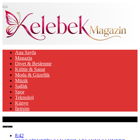
Ana Sayfa
Magazin
Diyet & Beslenme
Kültür & Sanat
Moda & Güzellik
Müzik
Sağlık
Spor
Teknoloji
Künye
İletişim
Son Gelişmeler
8:42