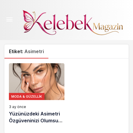
Etiket:
Asimetri
MODA & GÜZELLIK
3 ay önce
Yüzünüzdeki Asimetri
Özgüveninizi Olumsuz
Mu Etkiliyor?