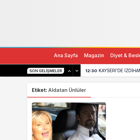
Ana Sayfa
Magazin
Diyet & Bes
KAYSERİ’DE İZDİHA
12:30
SON GELIŞMELER
Etiket:
Aldatan Ünlüler