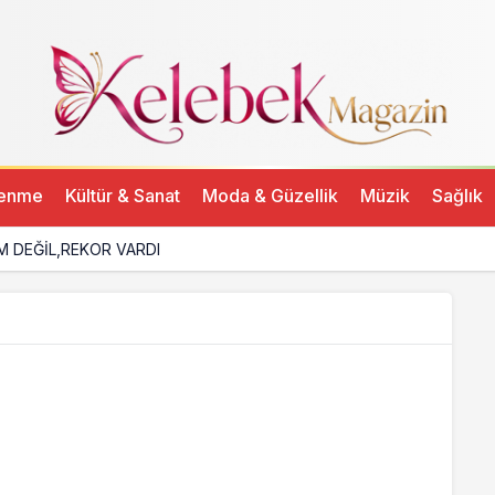
lenme
Kültür & Sanat
Moda & Güzellik
Müzik
Sağlık
M DEĞİL,REKOR VARDI