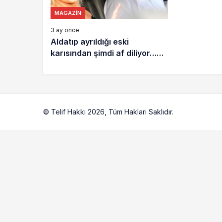
MAGAZIN
3 ay önce
Aldatıp ayrıldığı eski
karısından şimdi af diliyor…
‘Bütün suç benim, gel artık
barışalım!’
© Telif Hakkı 2026, Tüm Hakları Saklıdır.