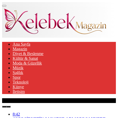
Ana Sayfa
Magazin
Diyet & Beslenme
Kültür & Sanat
Moda & Güzellik
Müzik
Sağlık
Spor
Teknoloji
Künye
İletişim
Son Gelişmeler
8:42