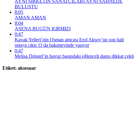
AYNI ŞİRKETİN SANATÇILARI AYNI SAHNEDE
BULUŞTU
8:05
AMAN AMAN
8:04
ASENA BUGÜN KIRMIZI
0:47
Kavak Yelleri’nin Osman amcası Erol Aksoy’un son hali
ortaya çıktı: O da bakımevinde yaşıyor
0:47
Melisa Döngel’in havuz başındaki eğlenceli dansı dikkat çekti
Etiket:
aksesuar