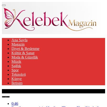
Ana Sayfa
Magazin
Diyet & Beslenme
Kültür & Sanat
Moda & Güzellik
Müzik
Sağlık
Spor
Teknoloji
Künye
İletişim
Son Gelişmeler
0:46