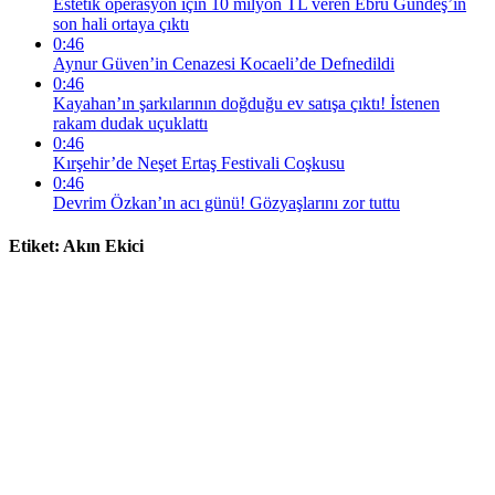
Estetik operasyon için 10 milyon TL veren Ebru Gündeş’in
son hali ortaya çıktı
0:46
Aynur Güven’in Cenazesi Kocaeli’de Defnedildi
0:46
Kayahan’ın şarkılarının doğduğu ev satışa çıktı! İstenen
rakam dudak uçuklattı
0:46
Kırşehir’de Neşet Ertaş Festivali Coşkusu
0:46
Devrim Özkan’ın acı günü! Gözyaşlarını zor tuttu
Etiket:
Akın Ekici