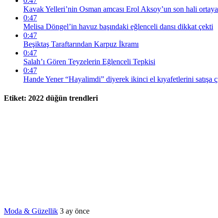
0:47
Kavak Yelleri’nin Osman amcası Erol Aksoy’un son hali ortaya
0:47
Melisa Döngel’in havuz başındaki eğlenceli dansı dikkat çekti
0:47
Beşiktaş Taraftarından Karpuz İkramı
0:47
Salah’ı Gören Teyzelerin Eğlenceli Tepkisi
0:47
Hande Yener “Hayalimdi” diyerek ikinci el kıyafetlerini satışa ç
Etiket:
2022 düğün trendleri
Moda & Güzellik
3 ay önce