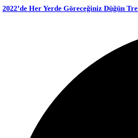
2022’de Her Yerde Göreceğiniz Düğün Tre