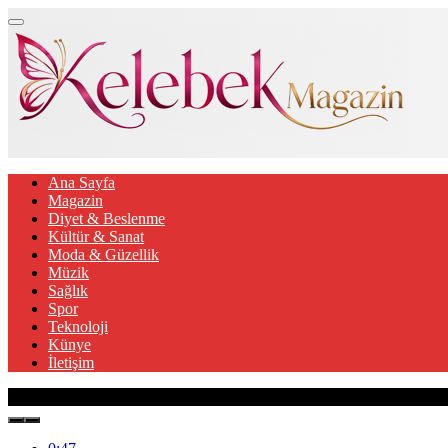
Ana Sayfa
Magazin
Diyet & Beslenme
Kültür & Sanat
Moda & Güzellik
Müzik
Sağlık
Spor
Teknoloji
Künye
İletişim
Son Gelişmeler