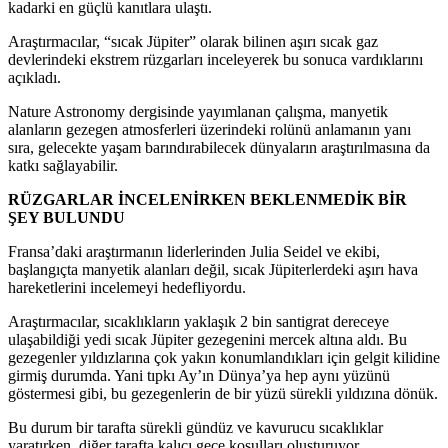
kadarki en güçlü kanıtlara ulaştı.
Araştırmacılar, “sıcak Jüpiter” olarak bilinen aşırı sıcak gaz
devlerindeki ekstrem rüzgarları inceleyerek bu sonuca vardıklarını
açıkladı.
Nature Astronomy dergisinde yayımlanan çalışma, manyetik
alanların gezegen atmosferleri üzerindeki rolünü anlamanın yanı
sıra, gelecekte yaşam barındırabilecek dünyaların araştırılmasına da
katkı sağlayabilir.
RÜZGARLAR İNCELENİRKEN BEKLENMEDİK BİR
ŞEY BULUNDU
Fransa’daki araştırmanın liderlerinden Julia Seidel ve ekibi,
başlangıçta manyetik alanları değil, sıcak Jüpiterlerdeki aşırı hava
hareketlerini incelemeyi hedefliyordu.
Araştırmacılar, sıcaklıkların yaklaşık 2 bin santigrat dereceye
ulaşabildiği yedi sıcak Jüpiter gezegenini mercek altına aldı. Bu
gezegenler yıldızlarına çok yakın konumlandıkları için gelgit kilidine
girmiş durumda. Yani tıpkı Ay’ın Dünya’ya hep aynı yüzünü
göstermesi gibi, bu gezegenlerin de bir yüzü sürekli yıldızına dönük.
Bu durum bir tarafta sürekli gündüz ve kavurucu sıcaklıklar
yaratırken, diğer tarafta kalıcı gece koşulları oluşturuyor.