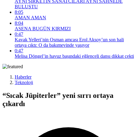
AYNI ŞİRKETİN SANATÇILARI AYNI SAHNEDE
BULUŞTU
8:05
AMAN AMAN
8:04
ASENA BUGÜN KIRMIZI
0:47
Kavak Yelleri’nin Osman amcası Erol Aksoy’un son hali
ortaya çıktı: O da bakımevinde yaşıyor
0:47
Melisa Döngel’in havuz başındaki eğlenceli dansı dikkat çekti
Haberler
Teknoloji
“Sıcak Jüpiterler” yeni sırrı ortaya
çıkardı