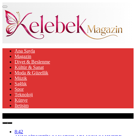
Ana Sayfa
Magazin
Diyet & Beslenme
Kültür & Sanat
Moda & Güzellik
Müzik
Sağlık
Spor
Teknoloji
Künye
İletişim
Son Gelişmeler
8:42