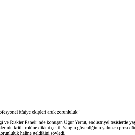
fesyonel itfaiye ekipleri artık zorunluluk”
ve Riskler Paneli”nde konuşan Uğur Yertut, endüstriyel tesislerde y
plerinin kritik rolüne dikkat çekti. Yangın güvenliğinin yalnızca prosed
zorunluluk haline geldiğini söyledi.