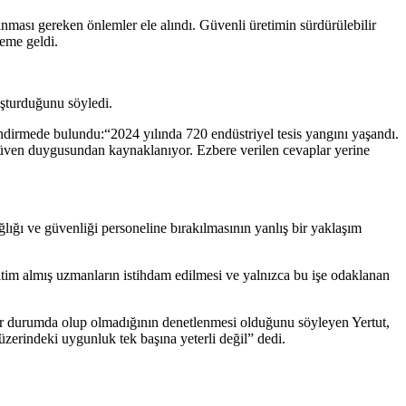
nması gereken önlemler ele alındı. Güvenli üretimin sürdürülebilir
eme geldi.
uşturduğunu söyledi.
lendirmede bulundu:“2024 yılında 720 endüstriyel tesis yangını yaşandı.
ş güven duygusundan kaynaklanıyor. Ezbere verilen cevaplar yerine
lığı ve güvenliği personeline bırakılmasının yanlış bir yaklaşım
itim almış uzmanların istihdam edilmesi ve yalnızca bu işe odaklanan
şır durumda olup olmadığının denetlenmesi olduğunu söyleyen Yertut,
üzerindeki uygunluk tek başına yeterli değil” dedi.