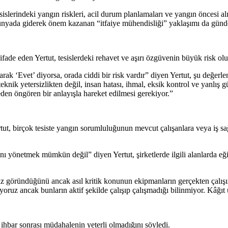
erindeki yangın riskleri, acil durum planlamaları ve yangın öncesi alı
 dünyada giderek önem kazanan “itfaiye mühendisliği” yaklaşımı da günd
fade eden Yertut, tesislerdeki rehavet ve aşırı özgüvenin büyük risk ol
larak ‘Evet’ diyorsa, orada ciddi bir risk vardır” diyen Yertut, şu değer
knik yetersizlikten değil, insan hatası, ihmal, eksik kontrol ve yanlı
eden öngören bir anlayışla hareket edilmesi gerekiyor.”
ut, birçok tesiste yangın sorumluluğunun mevcut çalışanlara veya iş sağ
nı yönetmek mümkün değil” diyen Yertut, şirketlerde ilgili alanlarda eğ
siz göründüğünü ancak asıl kritik konunun ekipmanların gerçekten çalı
ruz ancak bunların aktif şekilde çalışıp çalışmadığı bilinmiyor. Kâğıt 
ca ihbar sonrası müdahalenin yeterli olmadığını söyledi.