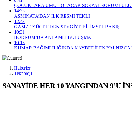
8:41
ÇOCUKLARA UMUT OLACAK SOSYAL SORUMLULUK
14:33
ASMİNATA’DAN İLK RESMİ TEKLİ
12:43
GAMZE YÜCEL’DEN SEVGİYE BİLİMSEL BAKIŞ
10:31
BODRUM’DA ANLAMLI BULUŞMA
10:13
KUMAR BAĞIMLILIĞINDA KAYBEDİLEN YALNIZCA 
Haberler
Teknoloji
SANAYİDE HER 10 YANGINDAN 9’U İ