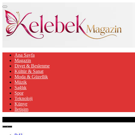
Ana Sayfa
Magazin
Diyet & Beslenme
Kültür & Sanat
Moda & Güzellik
Müzik
Sağlık
Spor
Teknoloji
Künye
İletişim
Son Gelişmeler