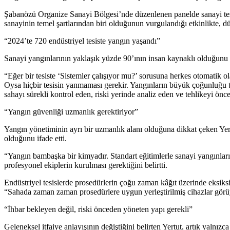
Şabanözü Organize Sanayi Bölgesi’nde düzenlenen panelde sanayi tesisl
sanayinin temel şartlarından biri olduğunun vurgulandığı etkinlikte,
“2024’te 720 endüstriyel tesiste yangın yaşandı”
Sanayi yangınlarının yaklaşık yüzde 90’ının insan kaynaklı olduğunu i
“Eğer bir tesiste ‘Sistemler çalışıyor mu?’ sorusuna herkes otomatik o
Oysa hiçbir tesisin yanmaması gerekir. Yangınların büyük çoğunluğu te
sahayı sürekli kontrol eden, riski yerinde analiz eden ve tehlikeyi önc
“Yangın güvenliği uzmanlık gerektiriyor”
Yangın yönetiminin ayrı bir uzmanlık alanı olduğuna dikkat çeken Yert
olduğunu ifade etti.
“Yangın bambaşka bir kimyadır. Standart eğitimlerle sanayi yangınları
profesyonel ekiplerin kurulması gerektiğini belirtti.
Endüstriyel tesislerde prosedürlerin çoğu zaman kâğıt üzerinde eksik
“Sahada zaman zaman prosedürlere uygun yerleştirilmiş cihazlar görüyo
“İhbar bekleyen değil, riski önceden yöneten yapı gerekli”
Geleneksel itfaiye anlayışının değiştiğini belirten Yertut, artık yalnız