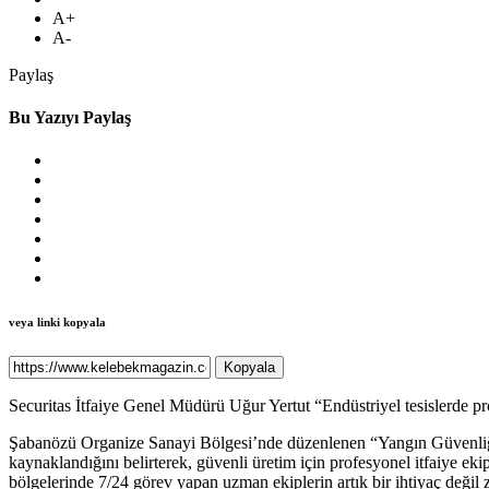
A+
A-
Paylaş
Bu Yazıyı Paylaş
veya linki kopyala
Kopyala
Securitas İtfaiye Genel Müdürü Uğur Yertut “Endüstriyel tesislerde pro
Şabanözü Organize Sanayi Bölgesi’nde düzenlenen “Yangın Güvenliği 
kaynaklandığını belirterek, güvenli üretim için profesyonel itfaiye eki
bölgelerinde 7/24 görev yapan uzman ekiplerin artık bir ihtiyaç değil 