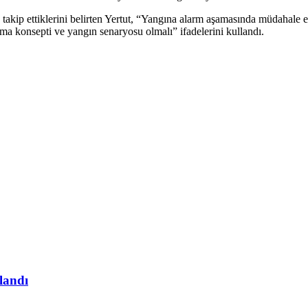
rak takip ettiklerini belirten Yertut, “Yangına alarm aşamasında müdahal
uma konsepti ve yangın senaryosu olmalı” ifadelerini kullandı.
landı