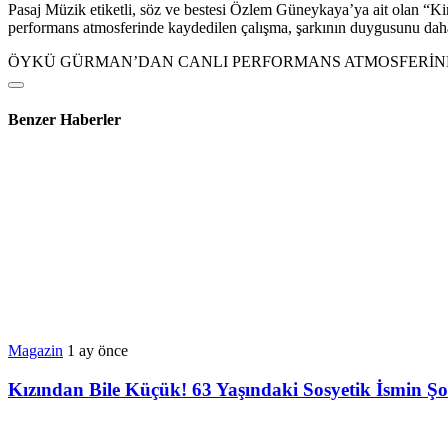
Pasaj Müzik etiketli, söz ve bestesi Özlem Güneykaya’ya ait olan “Kim
performans atmosferinde kaydedilen çalışma, şarkının duygusunu dah
ÖYKÜ GÜRMAN’DAN CANLI PERFORMANS ATMOSFERİND
Benzer Haberler
Magazin
1 ay önce
Kızından Bile Küçük! 63 Yaşındaki Sosyetik İsmin Şok 