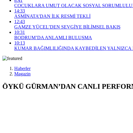
8:41
ÇOCUKLARA UMUT OLACAK SOSYAL SORUMLULUK
14:33
ASMİNATA’DAN İLK RESMİ TEKLİ
12:43
GAMZE YÜCEL’DEN SEVGİYE BİLİMSEL BAKIŞ
10:31
BODRUM’DA ANLAMLI BULUŞMA
10:13
KUMAR BAĞIMLILIĞINDA KAYBEDİLEN YALNIZCA 
Haberler
Magazin
ÖYKÜ GÜRMAN’DAN CANLI PERFORM