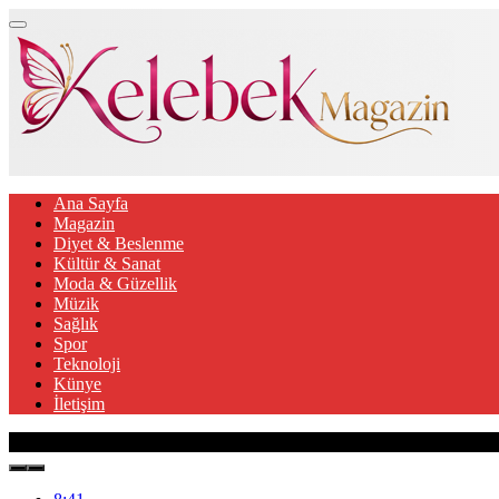
Ana Sayfa
Magazin
Diyet & Beslenme
Kültür & Sanat
Moda & Güzellik
Müzik
Sağlık
Spor
Teknoloji
Künye
İletişim
Son Gelişmeler