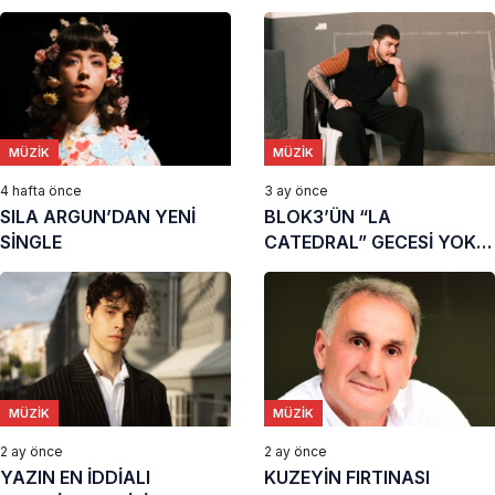
MÜZIK
MÜZIK
4 hafta önce
3 ay önce
SILA ARGUN’DAN YENİ
BLOK3’ÜN “LA
SİNGLE
CATEDRAL” GECESİ YOK
SATIYOR
MÜZIK
MÜZIK
2 ay önce
2 ay önce
YAZIN EN İDDİALI
KUZEYİN FIRTINASI