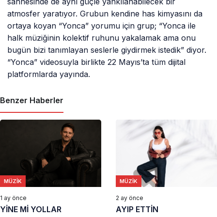
sahnesinde de aynı güçle yankılanabilecek bir
atmosfer yaratıyor. Grubun kendine has kimyasını da
ortaya koyan “Yonca” yorumu için grup; “Yonca ile
halk müziğinin kolektif ruhunu yakalamak ama onu
bugün bizi tanımlayan seslerle giydirmek istedik” diyor.
“Yonca” videosuyla birlikte 22 Mayıs’ta tüm dijital
platformlarda yayında.
Benzer Haberler
MÜZIK
MÜZIK
1 ay önce
2 ay önce
YİNE Mİ YOLLAR
AYIP ETTİN