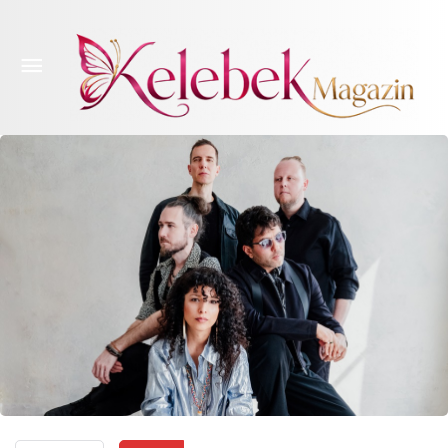
NASİP KISMET’TEN SINIRLARI VE DUYGULARI
BULUŞTURAN BİR YORUM