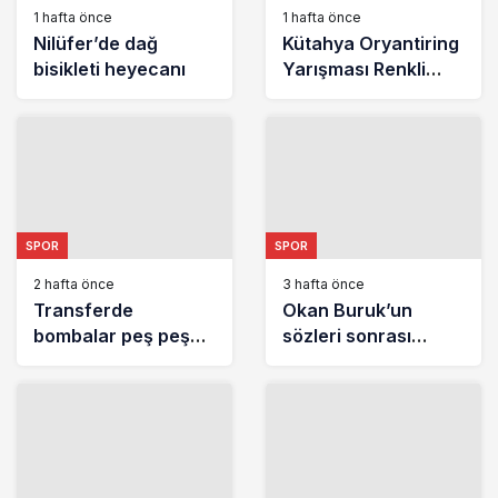
1 hafta önce
1 hafta önce
Nilüfer’de dağ
Kütahya Oryantiring
bisikleti heyecanı
Yarışması Renkli
Anlara Sahne Oldu
SPOR
SPOR
2 hafta önce
3 hafta önce
Transferde
Okan Buruk’un
bombalar peş peşe.
sözleri sonrası
Fenerbahçe’de
Icardi’nin
ayrılık |
menajerinden
Galatasaray’dan 35
açıklama
milyon euro |
Beşiktaş’a bir yıldız
daha