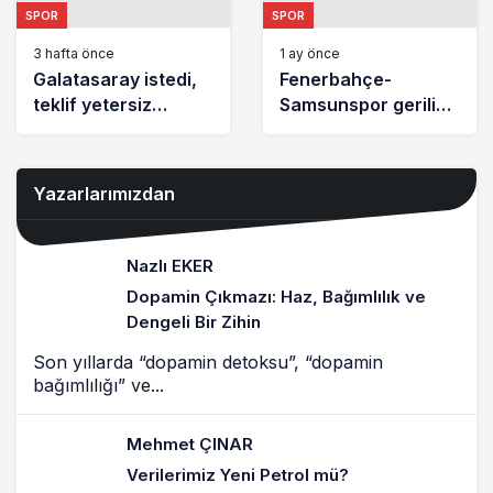
SPOR
SPOR
3 hafta önce
1 ay önce
Galatasaray istedi,
Fenerbahçe-
teklif yetersiz
Samsunspor gerilimi
bulundu. Göztepe’de
artarak devam
karar verildi
ediyor. “Ağzını
burnunu kırardım”
Yazarlarımızdan
Nazlı EKER
Dopamin Çıkmazı: Haz, Bağımlılık ve
Dengeli Bir Zihin
Son yıllarda “dopamin detoksu”, “dopamin
bağımlılığı” ve...
Mehmet ÇINAR
Verilerimiz Yeni Petrol mü?