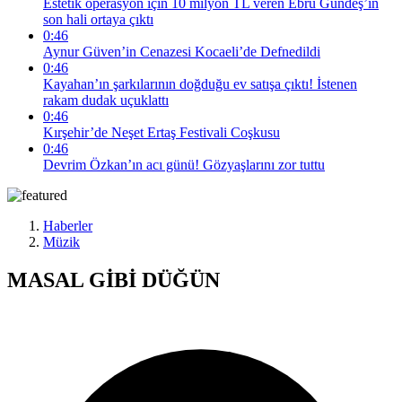
Estetik operasyon için 10 milyon TL veren Ebru Gündeş’in
son hali ortaya çıktı
0:46
Aynur Güven’in Cenazesi Kocaeli’de Defnedildi
0:46
Kayahan’ın şarkılarının doğduğu ev satışa çıktı! İstenen
rakam dudak uçuklattı
0:46
Kırşehir’de Neşet Ertaş Festivali Coşkusu
0:46
Devrim Özkan’ın acı günü! Gözyaşlarını zor tuttu
Haberler
Müzik
MASAL GİBİ DÜĞÜN