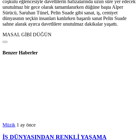
coşkulu eğlencesiyle davetlilerin hafızalarında uzun süre yer edecek
unutulmaz bir gece olarak tamamlanırken düğüne başta Alper
Sürücü, Saruhan Tünel, Pelin Suade gibi sanat, iş, cemiyet
dünyasının seçkin insanları katılırken başarılı sanat Pelin Suade
sahne alarak ayırca davetlilere unutulmaz dakikalar yaşattı.
MASAL GİBİ DÜĞÜN
Benzer Haberler
Müzik
1 ay önce
İŞ DÜNYASINDAN RENKLİ YAŞAMA