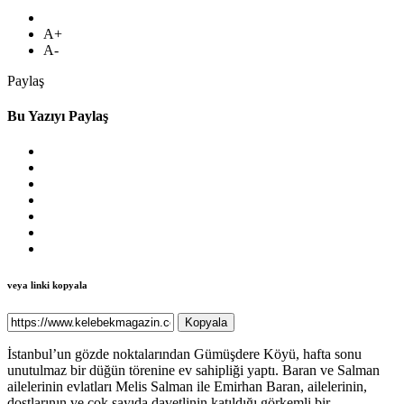
A+
A-
Paylaş
Bu Yazıyı Paylaş
veya linki kopyala
Kopyala
İstanbul’un gözde noktalarından Gümüşdere Köyü, hafta sonu
unutulmaz bir düğün törenine ev sahipliği yaptı. Baran ve Salman
ailelerinin evlatları Melis Salman ile Emirhan Baran, ailelerinin,
dostlarının ve çok sayıda davetlinin katıldığı görkemli bir