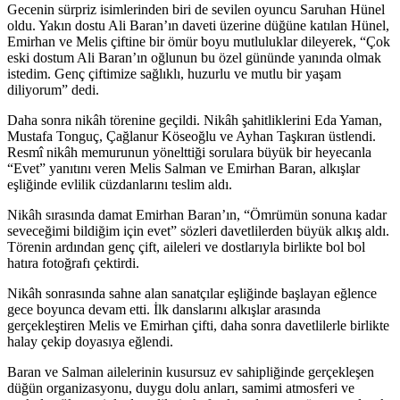
Gecenin sürpriz isimlerinden biri de sevilen oyuncu Saruhan Hünel
oldu. Yakın dostu Ali Baran’ın daveti üzerine düğüne katılan Hünel,
Emirhan ve Melis çiftine bir ömür boyu mutluluklar dileyerek, “Çok
eski dostum Ali Baran’ın oğlunun bu özel gününde yanında olmak
istedim. Genç çiftimize sağlıklı, huzurlu ve mutlu bir yaşam
diliyorum” dedi.
Daha sonra nikâh törenine geçildi. Nikâh şahitliklerini Eda Yaman,
Mustafa Tonguç, Çağlanur Köseoğlu ve Ayhan Taşkıran üstlendi.
Resmî nikâh memurunun yönelttiği sorulara büyük bir heyecanla
“Evet” yanıtını veren Melis Salman ve Emirhan Baran, alkışlar
eşliğinde evlilik cüzdanlarını teslim aldı.
Nikâh sırasında damat Emirhan Baran’ın, “Ömrümün sonuna kadar
seveceğimi bildiğim için evet” sözleri davetlilerden büyük alkış aldı.
Törenin ardından genç çift, aileleri ve dostlarıyla birlikte bol bol
hatıra fotoğrafı çektirdi.
Nikâh sonrasında sahne alan sanatçılar eşliğinde başlayan eğlence
gece boyunca devam etti. İlk danslarını alkışlar arasında
gerçekleştiren Melis ve Emirhan çifti, daha sonra davetlilerle birlikte
halay çekip doyasıya eğlendi.
Baran ve Salman ailelerinin kusursuz ev sahipliğinde gerçekleşen
düğün organizasyonu, duygu dolu anları, samimi atmosferi ve