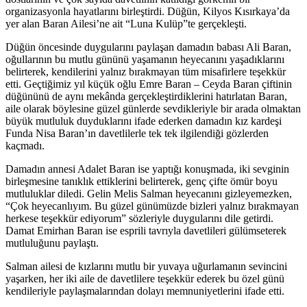
organizasyonla hayatlarını birleştirdi. Düğün, Kilyos Kısırkaya’da
yer alan Baran Ailesi’ne ait “Luna Kulüp”te gerçekleşti.
Düğün öncesinde duygularını paylaşan damadın babası Ali Baran,
oğullarının bu mutlu gününü yaşamanın heyecanını yaşadıklarını
belirterek, kendilerini yalnız bırakmayan tüm misafirlere teşekkür
etti. Geçtiğimiz yıl küçük oğlu Emre Baran – Ceyda Baran çiftinin
düğününü de aynı mekânda gerçekleştirdiklerini hatırlatan Baran,
aile olarak böylesine güzel günlerde sevdikleriyle bir arada olmaktan
büyük mutluluk duyduklarını ifade ederken damadın kız kardeşi
Funda Nisa Baran’ın davetlilerle tek tek ilgilendiği gözlerden
kaçmadı.
Damadın annesi Adalet Baran ise yaptığı konuşmada, iki sevginin
birleşmesine tanıklık ettiklerini belirterek, genç çifte ömür boyu
mutluluklar diledi. Gelin Melis Salman heyecanını gizleyemezken,
“Çok heyecanlıyım. Bu güzel günümüzde bizleri yalnız bırakmayan
herkese teşekkür ediyorum” sözleriyle duygularını dile getirdi.
Damat Emirhan Baran ise esprili tavrıyla davetlileri gülümseterek
mutluluğunu paylaştı.
Salman ailesi de kızlarını mutlu bir yuvaya uğurlamanın sevincini
yaşarken, her iki aile de davetlilere teşekkür ederek bu özel günü
kendileriyle paylaşmalarından dolayı memnuniyetlerini ifade etti.