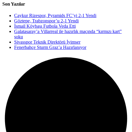
Son Yazılar
Çaykur Rizespor, Pyramids FC’yi 2-1 Yendi
Göztepe, Trabzonspor’u 2-1 Yendi
İsmail Köybaşı Futbola Veda Etti
Galatasaray’a Villarreal ile hazırlık maçında “kırmızı kart”
şoku
Sivasspor Teknik Direktörü İyimser
Fenerbahçe Sturm Graz’a Hazırlanıyor