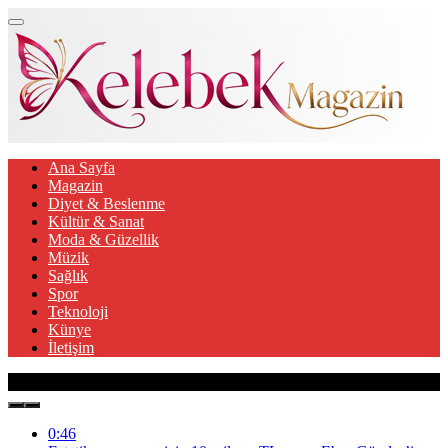
Ana Sayfa
Magazin
Diyet & Beslenme
Kültür & Sanat
Moda & Güzellik
Müzik
Sağlık
Spor
Teknoloji
Künye
İletişim
Son Gelişmeler
0:46