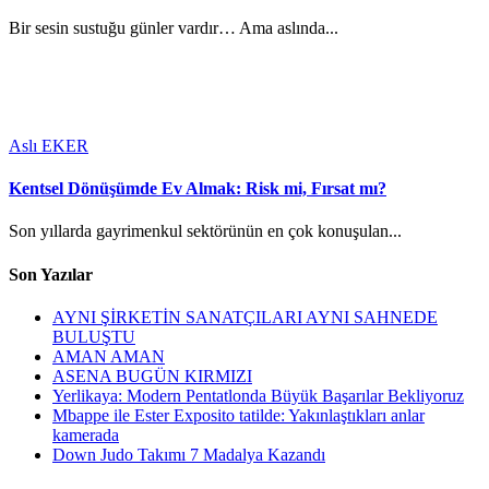
Bir sesin sustuğu günler vardır… Ama aslında...
Aslı EKER
Kentsel Dönüşümde Ev Almak: Risk mi, Fırsat mı?
Son yıllarda gayrimenkul sektörünün en çok konuşulan...
Son Yazılar
AYNI ŞİRKETİN SANATÇILARI AYNI SAHNEDE
BULUŞTU
AMAN AMAN
ASENA BUGÜN KIRMIZI
Yerlikaya: Modern Pentatlonda Büyük Başarılar Bekliyoruz
Mbappe ile Ester Exposito tatilde: Yakınlaştıkları anlar
kamerada
Down Judo Takımı 7 Madalya Kazandı