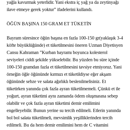
yağla kavurmak yeterlidir. Yani ekstra iç yağ ya da zeytinyağı
ilave etmeye gerek yoktur” ifadelerini kullandı.
ÖĞÜN BAŞINA 150 GRAM ET TÜKETİN
Bayram süresince öğün başına en fazla 100-150 gr(yaklaşık 3-4
köfte büyüklüğünde) et tüketilmesini öneren Uzman Diyetisyen
Cansu Kahraman ”Kurban bayramı boyunca kolesterol
seviyeleri ciddi şekilde yükselebilir. Bu yüzden bu süre içinde
100-150 gramdan fazla et tüketilmesini tavsiye etmiyoruz. Yani
örneğin öğle öğününde kırmızı et tüketildiyse eğer akşam
öğününde sebze ve salata ağırlıklı beslenilmelisiniz. Et
tüketirken yanında çok fazla ayran tüketilmemeli. Çünkü et ile
yoğurt, ayran tüketimi aynı zamanda ödem oluşmasına sebep
olabilir ve çok fazla ayran tüketimi demir emilimini
engelleyebilir. Bunun yerine su tercih edilmeli. Etlerin yanında
bol bol salata tüketilmeli, mevsimlik yeşilliklerinden tercih
edilmeli. Bu da hem demir emilimini hem de C vitamini