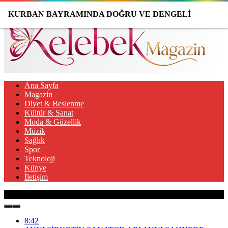
KURBAN BAYRAMINDA DOĞRU VE DENGELİ
BESLENMENİN İPUÇLARI
Ana Sayfa
Magazin
Diyet & Beslenme
Kültür & Sanat
Moda & Güzellik
Müzik
Sağlık
Spor
Teknoloji
Künye
İletişim
Son Gelişmeler
8:42