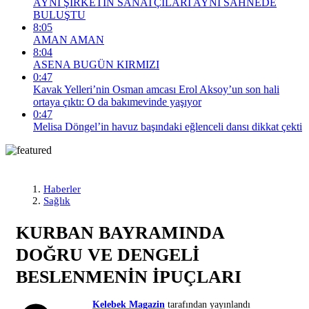
AYNI ŞİRKETİN SANATÇILARI AYNI SAHNEDE
BULUŞTU
8:05
AMAN AMAN
8:04
ASENA BUGÜN KIRMIZI
0:47
Kavak Yelleri’nin Osman amcası Erol Aksoy’un son hali
ortaya çıktı: O da bakımevinde yaşıyor
0:47
Melisa Döngel’in havuz başındaki eğlenceli dansı dikkat çekti
Haberler
Sağlık
KURBAN BAYRAMINDA
DOĞRU VE DENGELİ
BESLENMENİN İPUÇLARI
Kelebek Magazin
tarafından yayınlandı